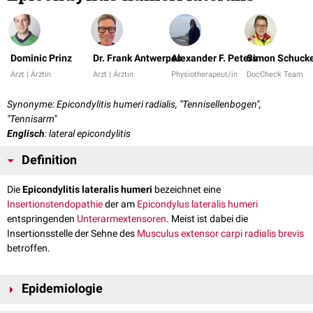
Dominic Prinz
Dr. Frank Antwerpes
Alexander F. Peters
Simon Schucke
Arzt | Ärztin
Arzt | Ärztin
Physiotherapeut/in
DocCheck Team
Synonyme: Epicondylitis humeri radialis, "Tennisellenbogen",
"Tennisarm"
Englisch
: lateral epicondylitis
Definition
Die
Epicondylitis lateralis humeri
bezeichnet eine
Insertionstendopathie
der am
Epicondylus lateralis humeri
entspringenden
Unterarm
extensoren
. Meist ist dabei die
Insertionsstelle der Sehne des
Musculus extensor carpi radialis brevis
betroffen.
Epidemiologie
Betroffen sind zumeist Männer und Frauen mittleren Alters (35-50