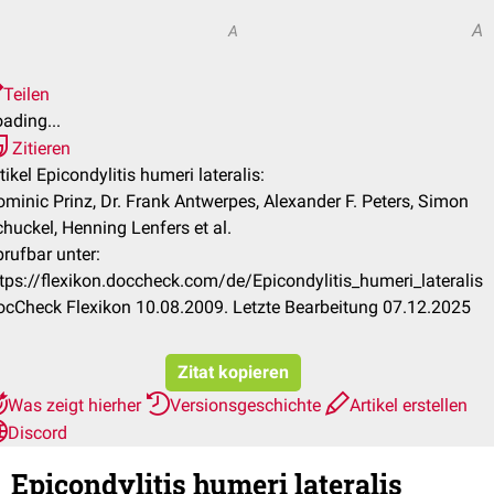
A
A
Teilen
ading...
Zitieren
tikel Epicondylitis humeri lateralis:
minic Prinz, Dr. Frank Antwerpes, Alexander F. Peters, Simon
huckel, Henning Lenfers et al.
rufbar unter:
tps://flexikon.doccheck.com/de/Epicondylitis_humeri_lateralis
cCheck Flexikon 10.08.2009. Letzte Bearbeitung 07.12.2025
Zitat kopieren
Was zeigt hierher
Versionsgeschichte
Artikel erstellen
Discord
Epicondylitis humeri lateralis