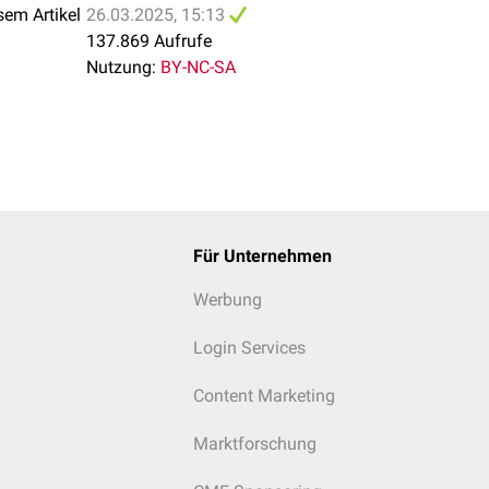
sem Artikel
26.03.2025, 15:13
137.869 Aufrufe
Nutzung:
BY-NC-SA
Für Unternehmen
Werbung
ore Ansicht des Radius 2) Querschnitt des distalen Unterarms
Login Services
Content Marketing
Marktforschung