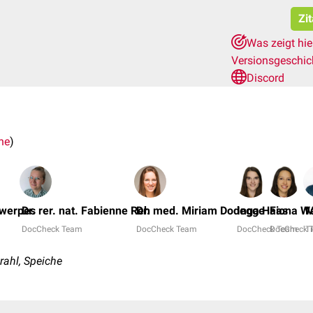
Zi
Was zeigt hi
Versionsgeschi
Discord
he
)
twerpes
Dr. rer. nat. Fabienne Reh
Dr. med. Miriam Dodegge
Inga Haas
Fiona Wa
M
DocCheck Team
DocCheck Team
DocCheck Team
DocCheck 
Ti
trahl, Speiche