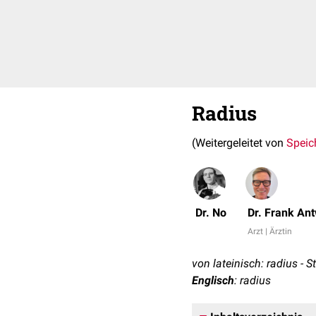
Radius
(Weitergeleitet von
Speic
Dr. No
Dr. Frank An
Arzt | Ärztin
von lateinisch: radius - S
Englisch
: radius