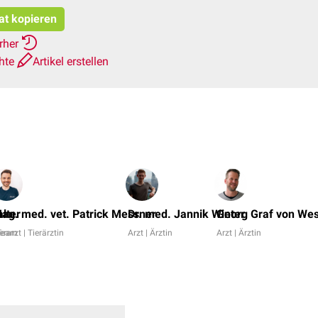
tat kopieren
erher
chte
Artikel erstellen
lter
ag. med. vet. Patrick Messner
Dr. med. Jannik Winter
Georg Graf von We
Team
erarzt | Tierärztin
Arzt | Ärztin
Arzt | Ärztin