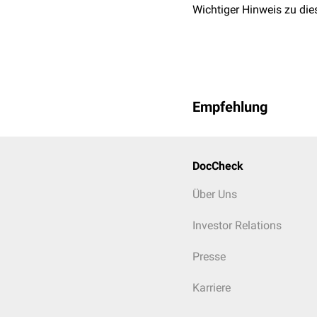
Wichtiger Hinweis zu die
Empfehlung
DocCheck
Über Uns
Investor Relations
1) Anteriore und posteri
Presse
Karriere