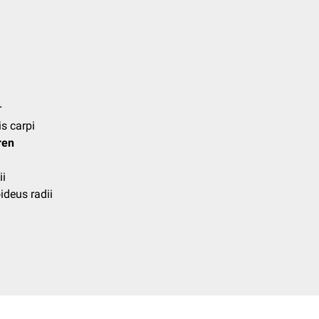
r
is carpi
ren
ii
ideus radii