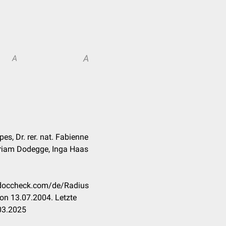
A
A
es, Dr. rer. nat. Fabienne
iriam Dodegge, Inga Haas
n.doccheck.com/de/Radius
on 13.07.2004. Letzte
03.2025