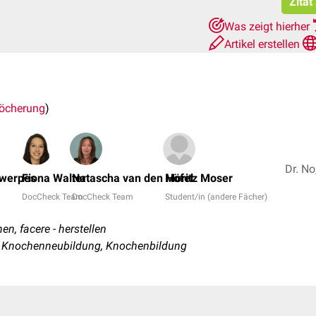
Zitat
Was zeigt hierher
Artikel erstellen
öcherung
)
twerpes
Fiona Walter
Natascha van den Höfel
Moritz Moser
DocCheck Team
DocCheck Team
Student/in (andere Fächer)
en, facere - herstellen
 Knochenneubildung, Knochenbildung