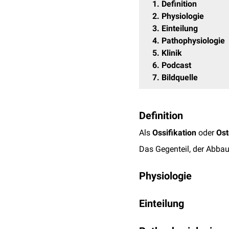
1
Definition
2
Physiologie
3
Einteilung
4
Pathophysiologie
5
Klinik
6
Podcast
7
Bildquelle
Definition
Als
Ossifikation
oder
Os
Das Gegenteil, der Abba
Physiologie
Die Ossifikation ist ein
Einteilung
nach einer
Fraktur
) eing
Kollagen Typ I
) durch
Os
Neuer Knochen kann sic