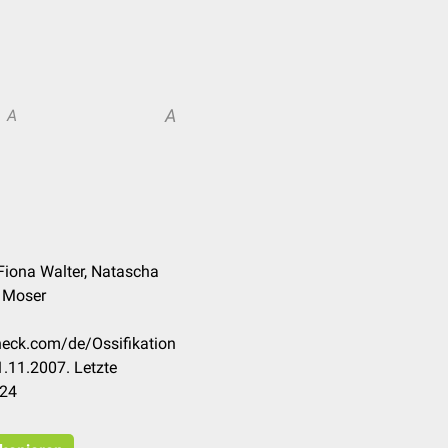
A
A
Fiona Walter, Natascha
z Moser
check.com/de/Ossifikation
.11.2007. Letzte
024