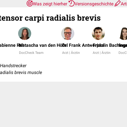
Was zeigt hierher
Versionsgeschichte
Art
ensor carpi radialis brevis
 Fabienne Reh
Natascha van den Höfel
Dr. Frank Antwerpes
Fridolin Baching
Ing
DocCheck Team
Arzt | Ärztin
Arzt | Ärztin
DocC
 Handstrecker
radialis brevis muscle