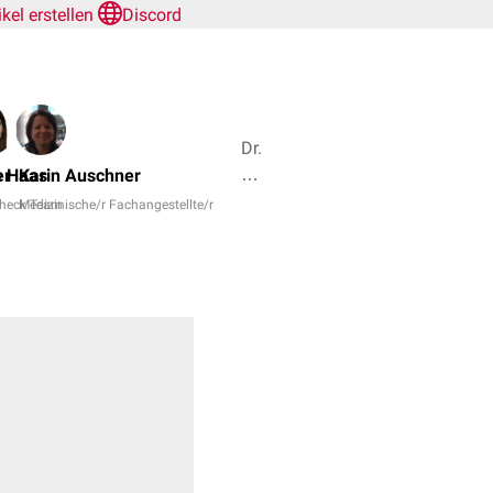
ikel erstellen
Discord
Dr.
No,
er
a Haas
Karin Auschner
Dr.
heck Team
Medizinische/r Fachangestellte/r
rer.
nat.
Fabienne
Reh
+
8