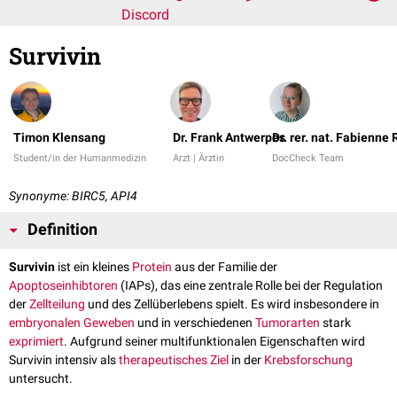
Discord
Survivin
Timon Klensang
Dr. Frank Antwerpes
Dr. rer. nat. Fabienne
Student/in der Humanmedizin
Arzt | Ärztin
DocCheck Team
Synonyme: BIRC5, API4
Definition
Survivin
ist ein kleines
Protein
aus der Familie der
Apoptoseinhibtoren
(IAPs), das eine zentrale Rolle bei der Regulation
der
Zellteilung
und des Zellüberlebens spielt. Es wird insbesondere in
embryonalen
Geweben
und in verschiedenen
Tumorarten
stark
exprimiert
. Aufgrund seiner multifunktionalen Eigenschaften wird
Survivin intensiv als
therapeutisches Ziel
in der
Krebsforschung
untersucht.