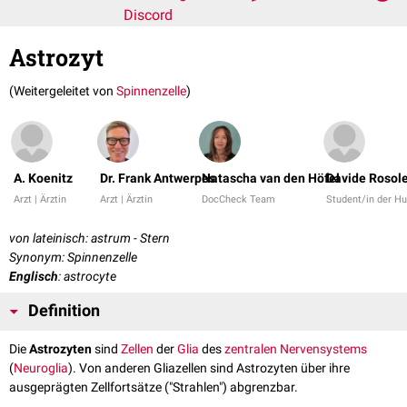
Discord
Astrozyt
(Weitergeleitet von
Spinnenzelle
)
A. Koenitz
Dr. Frank Antwerpes
Natascha van den Höfel
Davide Rosol
Arzt | Ärztin
Arzt | Ärztin
DocCheck Team
Student/in der H
von lateinisch: astrum - Stern
Synonym: Spinnenzelle
Englisch
: astrocyte
Definition
Die
Astrozyten
sind
Zellen
der
Glia
des
zentralen Nervensystems
(
Neuroglia
). Von anderen Gliazellen sind Astrozyten über ihre
ausgeprägten Zellfortsätze ("Strahlen") abgrenzbar.