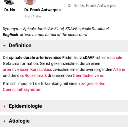
Dr. No, Dr. Frank Antwerpes
Dr. No
Dr. Frank Antwerpes
Arzt | Ärztin
Synonyme: Spinale durale AV-Fistel, SDAVF, spinale Durafistel
Englisch
: arteriovenous fistula of the spinal dura
Definition
Die
spinale durale arteriovenöse Fistel
, kurz
sDAVF
, ist eine
spinale
Gefäßmalformation. Sie ist gekennzeichnet durch einen
arteriovenösen
Kurzschluss
zwischen einer duraversorgenden
Arterie
und der das
Rückenmark
drainierenden
Oberflächenvene
.
Klinisch imponiert die Erkrankung mit einem
progredienten
Querschnittssyndrom
.
Epidemiologie
Die Erkrankungshäufigkeit ist eher selten und beträgt 5 bis 10
Ätiologie
Neuerkrankungen/1 Mio. Einwohner/Jahr. Sie ist jedoch die häufigste
arteriovenöse spinale Malformation (80%).