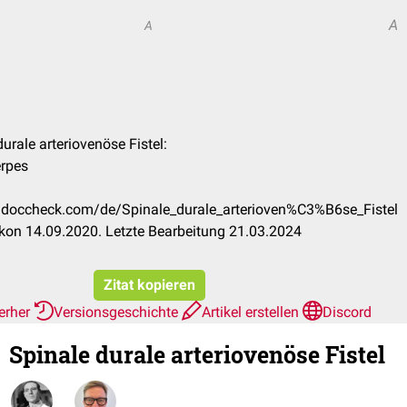
A
A
durale arteriovenöse Fistel:
erpes
on.doccheck.com/de/Spinale_durale_arterioven%C3%B6se_Fistel
kon 14.09.2020. Letzte Bearbeitung 21.03.2024
Zitat kopieren
ierher
Versionsgeschichte
Artikel erstellen
Discord
Spinale durale arteriovenöse Fistel