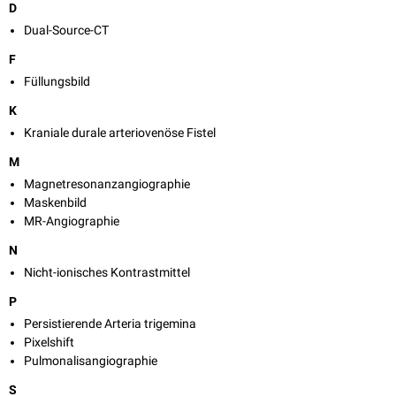
D
Dual-Source-CT
F
Füllungsbild
K
Kraniale durale arteriovenöse Fistel
M
Magnetresonanzangiographie
Maskenbild
MR-Angiographie
N
Nicht-ionisches Kontrastmittel
P
Persistierende Arteria trigemina
Pixelshift
Pulmonalisangiographie
S