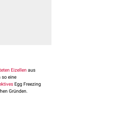
teten
Eizellen
aus
 so eine
ektives
Egg Freezing
chen Gründen.
ei Frauen Anwendung, bei
nkung selbst (z.B.