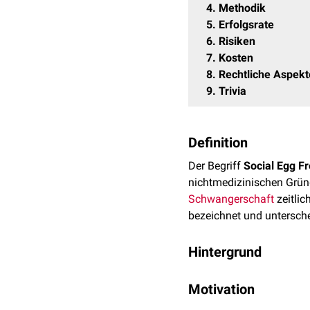
4
Methodik
5
Erfolgsrate
6
Risiken
7
Kosten
8
Rechtliche Aspekt
9
Trivia
Definition
Der Begriff
Social Egg F
nichtmedizinischen Grün
Schwangerschaft
zeitlic
bezeichnet und untersche
Hintergrund
Die Kryokonservierung v
Motivation
denen durch therapeutisc
primäre Ovarialinsuffizie