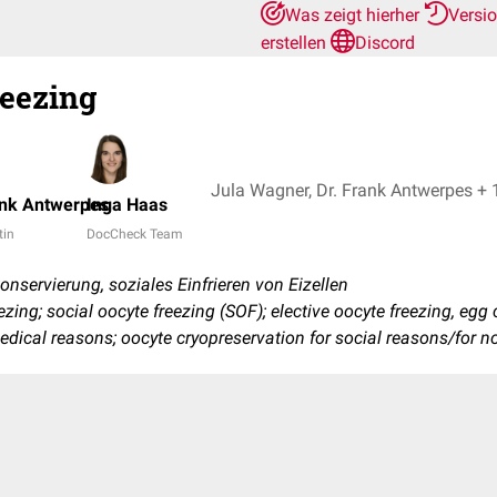
Was zeigt hierher
Versi
erstellen
Discord
reezing
Jula Wagner, Dr. Frank Antwer
ank Antwerpes
Inga Haas
tin
DocCheck Team
nservierung, soziales Einfrieren von Eizellen
ezing; social oocyte freezing (SOF); elective oocyte freezing, egg
edical reasons; oocyte cryopreservation for social reasons/for 