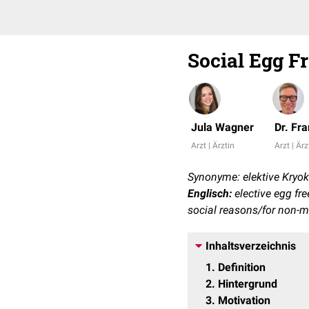
Social Egg F
Jula Wagner
Dr. Fr
Arzt | Ärztin
Arzt | Ärz
Synonyme: elektive Kryoko
Englisch:
elective egg fre
social reasons/for non-m
Inhaltsverzeichnis
1
Definition
2
Hintergrund
3
Motivation