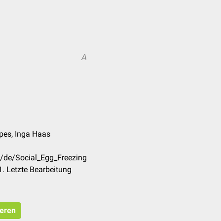
A
pes, Inga Haas
m/de/Social_Egg_Freezing
. Letzte Bearbeitung
ieren