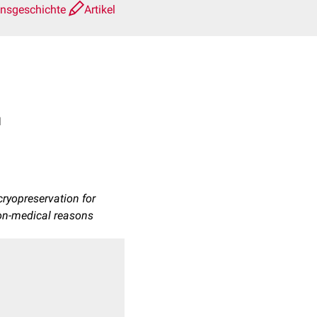
onsgeschichte
Artikel
pes + 1
 cryopreservation for
non-medical reasons