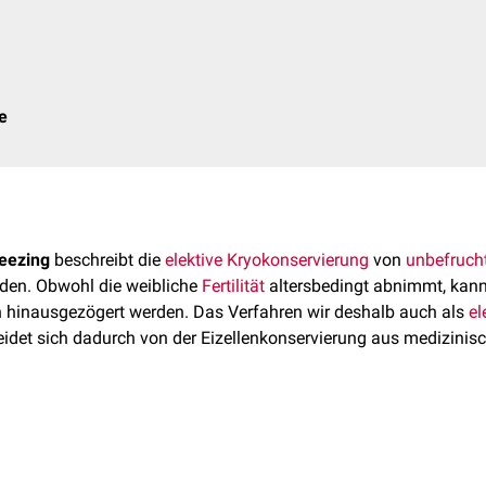
e
reezing
beschreibt die
elektive
Kryokonservierung
von
unbefruch
den. Obwohl die weibliche
Fertilität
altersbedingt abnimmt, kann
h hinausgezögert werden. Das Verfahren wir deshalb auch als
el
idet sich dadurch von der Eizellenkonservierung aus medizinis
on unbefruchteten Eizellen findet aus medizinischen Gründen b
he Eingriffe (z.B.
Chemotherapie
bei Krebs) oder durch die Erkra
nz
) eine zukünftige
Infertilität
zu erwarten ist.