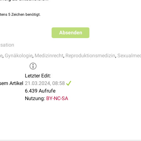
ftige wissenschaftliche Daten zu langfristigen Folgen des Verfa
psychische und physische Belastung der Frau ist sehr individuel
tens 5 Zeichen benötigt.
Absenden
lisation
fe
,
Gynäkologie
,
Medizinrecht
,
Reproduktionsmedizin
,
Sexualmed
Letzter Edit:
sem Artikel
21.03.2024, 08:58
6.439 Aufrufe
ng
Nutzung:
BY-NC-SA