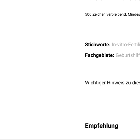
Bisher fehlen aussagekrä
entstandenen Kinder. Die 
500
Zeichen verbleibend. Mindes
unterschätzt werden.
Stichworte:
In-vitro-Ferti
Fachgebiete:
Geburtshil
Wichtiger Hinweis zu die
Video: Social Egg Freezi
Empfehlung