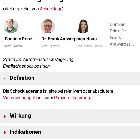
(Weitergeleitet von
Schocklage
)
Dominic
Prinz, Dr.
Frank
Dominic Prinz
Dr. Frank Antwerpes
Inga Haas
Antwerpes +
Arzt | Ärztin
Arzt | Ärztin
DocCheck Team
3
Synonym: Autotransfusionslagerung
Englisch
: shock position
Definition
Die
Schocklagerung
ist eine bei relativem oder absolutem
Volumenmangel
indizierte
Patientenlagerung
.
Wirkung
Der Wirkmechanismus der Schocklagerung beruht auf einer
Indikationen
Umverteilung des
Blutvolumens
(
Autotransfusion
) von
peripher
(
untere
Extremität
) nach
zentral
. Dies führt zu einer vermehrten Füllung der