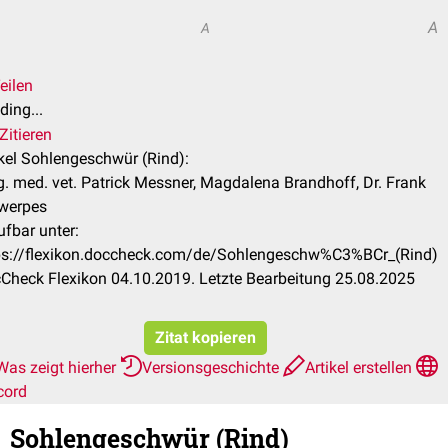
A
A
eilen
ding...
Zitieren
ikel Sohlengeschwür (Rind):
. med. vet. Patrick Messner, Magdalena Brandhoff, Dr. Frank
werpes
ufbar unter:
ps://flexikon.doccheck.com/de/Sohlengeschw%C3%BCr_(Rind)
Check Flexikon 04.10.2019. Letzte Bearbeitung 25.08.2025
Zitat kopieren
Was zeigt hierher
Versionsgeschichte
Artikel erstellen
cord
Sohlengeschwür (Rind)