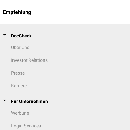
Empfehlung
DocCheck
Über Uns
Investor Relations
Presse
Karriere
Für Unternehmen
Werbung
Login Services