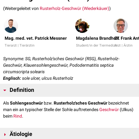
(Weitergeleitet von
Rusterholz-Geschwür (Wiederkäuer)
)
Mag. med. vet. Patrick Messner
Magdalena Brandhoff
Dr. Frank A
Tierarzt | Tierärztin
Student/in der Tiermedizin
Arzt | Ärztin
Synonyme: SG, Rusterholz'sches Geschwür (RSG), Rusterholz-
Geschwür, Klauensohlengeschwür, Pododermatitis septica
circumscripta solearis
Englisch:
sole ulcer, ulcus Rusterholz
Definition
Als
Sohlengeschwür
bzw.
Rusterholz'sches Geschwür
bezeichnet
man ein an typischer Stelle der Sohle auftretendes
Geschwür
(Ulkus)
beim
Rind
.
Ätiologie