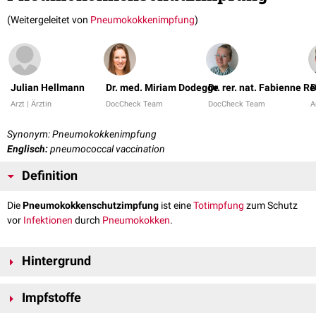
(Weitergeleitet von
Pneumokokkenimpfung
)
Julian Hellmann
Dr. med. Miriam Dodegge
Dr. rer. nat. Fabienne R
D
Arzt | Ärztin
DocCheck Team
DocCheck Team
A
Synonym: Pneumokokkenimpfung
Englisch:
pneumococcal vaccination
Definition
Die
Pneumokokkenschutzimpfung
ist eine
Totimpfung
zum Schutz
vor
Infektionen
durch
Pneumokokken
.
Hintergrund
Ziel der Pneumokokkenschutzimpfung ist die Reduktion von
invasiven
Impfstoffe
Pneumokokken-Erkrankungen und
Pneumonien
sowie der indirekte
Schutz nicht-geimpfter Bevölkerungsgruppen, indem die Verbreitung des