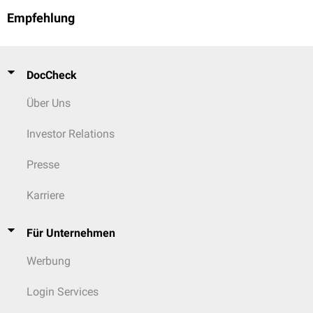
Empfehlung
DocCheck
Über Uns
Investor Relations
Presse
Karriere
Für Unternehmen
Werbung
Login Services