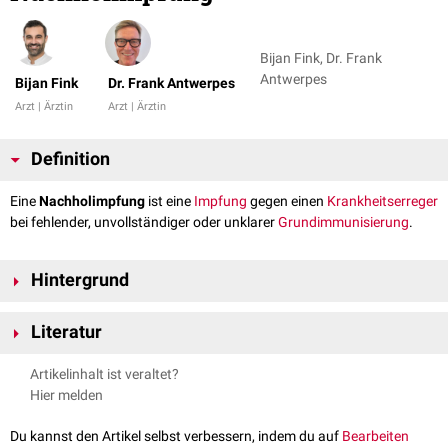
Bijan Fink, Dr. Frank
Antwerpes
Bijan Fink
Dr. Frank Antwerpes
Arzt | Ärztin
Arzt | Ärztin
Definition
Eine
Nachholimpfung
ist eine
Impfung
gegen einen
Krankheitserreger
bei fehlender, unvollständiger oder unklarer
Grundimmunisierung
.
Hintergrund
Grundsätzlich gibt es keine unzulässig großen Abstände zwischen
Literatur
Impfungen. Daher muss i.d.R. bei einer unterbrochenen
Grundimmunisierung die Impfserie nicht neu begonnen werden. Das
RKI
Epidemiologisches Bulletin
, abgerufen am 28.09.2020
Artikelinhalt ist veraltet?
gleiche gilt für eine nicht rechtzeitig gegebene
Auffrischimpfung
. Der
Hier melden
Mindestabstand von 6 Monaten zwischen den vorletzten und letzten
Impfung darf jedoch nicht unterschritten werden.
Du kannst den Artikel selbst verbessern, indem du auf
Bearbeiten
Bei Impfungen, die nur bis zu einem bestimmten Alter empfohlen werden