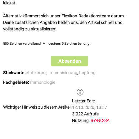
klickst.
(z.B.
Pneumokokken
für Säuglinge/Kinder), wird eine unvollständige
Grundimmunisierung nicht fortgesetzt, wenn das entsprechende Alter
Alternativ kümmert sich unser Flexikon-Redaktionsteam darum.
überschritten ist.
Deine zusätzlichen Angaben helfen uns, den Artikel schnell und
Serologische
Kontrollen, um die Notwendigkeit einer Nachholimpfung zu
vollständig zu aktualisieren:
bestimmen, sind nur in Ausnahmefällen sinnvoll, z.B. bei Personen mit
Immundefizienz
, zum Nachweis des Schutzes gegen
Hepatitis B
bei
500
Zeichen verbleibend. Mindestens 5 Zeichen benötigt.
Indikationsimpfungen
und zum Nachweis eines
Varizellenschutzes
bei
Frauen mit
Kinderwunsch
und unklarer Varizellen-
Anamnese
.
Absenden
siehe Hauptartikel
:
Impfung
Stichworte:
Antikörper
,
Immunisierung
,
Impfung
Fachgebiete:
Immunologie
Letzter Edit:
Wichtiger Hinweis zu diesem Artikel
13.10.2020, 13:57
3.022 Aufrufe
Nutzung:
BY-NC-SA