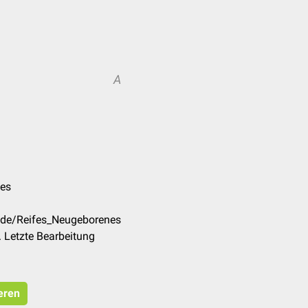
A
pes
m/de/Reifes_Neugeborenes
 Letzte Bearbeitung
eren