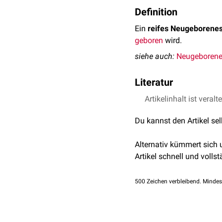
Definition
Ein
reifes Neugeborene
geboren
wird.
siehe auch:
Neugeboren
Literatur
Bald et al. Kurzlehrbuch 
Artikelinhalt ist veralt
Du kannst den Artikel se
Alternativ kümmert sich
Artikel schnell und vollst
500
Zeichen verbleibend. Mindes