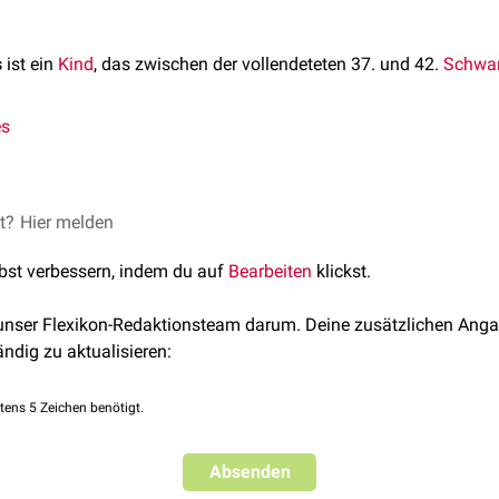
s
ist ein
Kind
, das zwischen der vollendeteten 37. und 42.
Schwa
es
Pädiatrie, Thieme Verlag, 2012
et?
Hier melden
lbst verbessern, indem du auf
Bearbeiten
klickst.
 unser Flexikon-Redaktionsteam darum. Deine zusätzlichen Anga
ändig zu aktualisieren:
tens 5 Zeichen benötigt.
Absenden