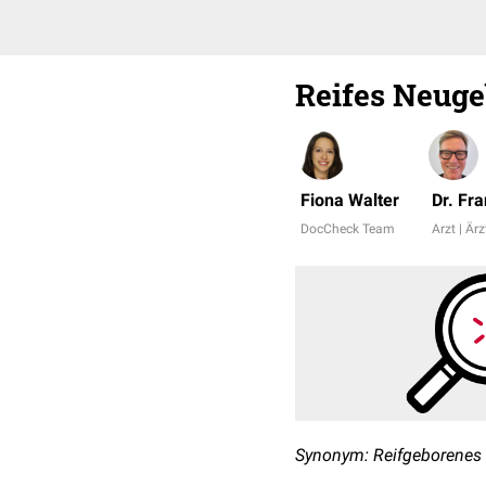
Reifes Neug
Fiona Walter
Dr. Fr
DocCheck Team
Arzt | Ärz
Synonym: Reifgeborenes