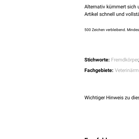
↑
[2]
Clinical findin
Alternativ kümmert sich
Artikel schnell und vollst
500
Zeichen verbleibend. Mindes
Stichworte:
Fremdkörper
Fachgebiete:
Veterinärm
Wichtiger Hinweis zu die