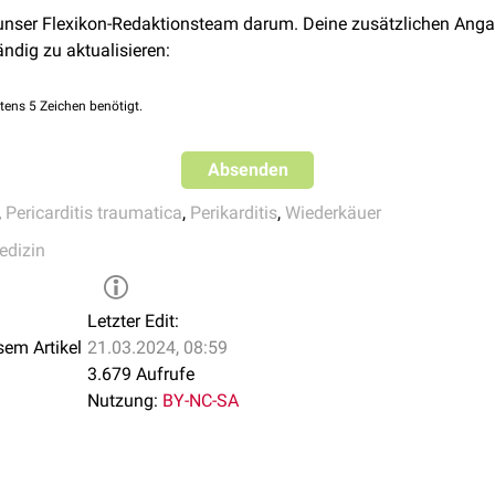
gs in 28 cattle with traumatic pericarditis. Vet Rec. 2007 Oct 20
 unser Flexikon-Redaktionsteam darum. Deine zusätzlichen Anga
ändig zu aktualisieren:
tens 5 Zeichen benötigt.
Absenden
,
Pericarditis traumatica
,
Perikarditis
,
Wiederkäuer
edizin
Letzter Edit:
sem Artikel
21.03.2024, 08:59
3.679 Aufrufe
Nutzung:
BY-NC-SA