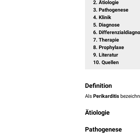
2
Ätiologie
3
Pathogenese
4
Klinik
5
Diagnose
6
Differenzialdiagn
7
Therapie
8
Prophylaxe
9
Literatur
10
Quellen
Definition
Als
Perikarditis
bezeichn
Ätiologie
Eine Perikarditis bei Wie
Pathogenese
der
Haube
(Reticulum) be
Da Kühe wenig selektiv f