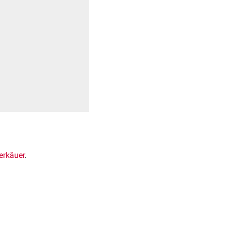
erkäuer
.
carditis traumatica) aus
l, Drähte u.ä.). Diese