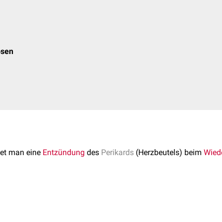
osen
et man eine
Entzündung
des
Perikards
(Herzbeutels) beim
Wied
derkäuern ist meist durch einen perforierenden Fremdkörper (Peri
dingt.
ressen, nehmen sie oftmals Fremdkörper mit dem Futter auf (Näge