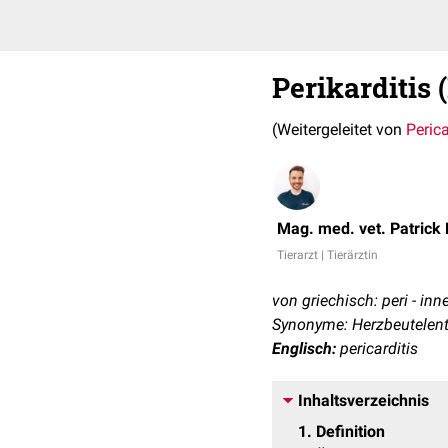
Perikarditis 
(Weitergeleitet von
Peric
Mag. med. vet. Patrick
Tierarzt | Tierärztin
von griechisch: peri - inn
Synonyme: Herzbeutelent
Englisch:
pericarditis
Inhaltsverzeichnis
1
Definition