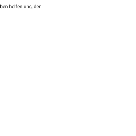
;161(16):558-63.
ben helfen uns, den