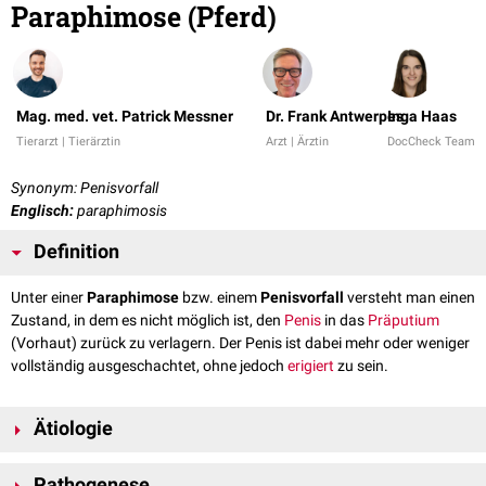
Paraphimose (Pferd)
Mag. med. vet. Patrick Messner
Dr. Frank Antwerpes
Inga Haas
Tierarzt | Tierärztin
Arzt | Ärztin
DocCheck Team
Synonym: Penisvorfall
Englisch:
paraphimosis
Definition
Unter einer
Paraphimose
bzw. einem
Penisvorfall
versteht man einen
Zustand, in dem es nicht möglich ist, den
Penis
in das
Präputium
(Vorhaut) zurück zu verlagern. Der Penis ist dabei mehr oder weniger
vollständig ausgeschachtet, ohne jedoch
erigiert
zu sein.
Ätiologie
Die Ursachen einer Pharaphimose können vielfältig sein. Oftmals führt
Pathogenese