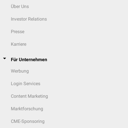
In schwerwiegenden Fällen mit
Rezidiven
und massiven
Nekrosen
kann
Über Uns
eine
Phallektomie
notwendig sein.
Investor Relations
Presse
Karriere
Für Unternehmen
Werbung
Login Services
Content Marketing
Marktforschung
CME-Sponsoring