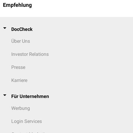
Empfehlung
DocCheck
Über Uns
Investor Relations
Presse
Karriere
Für Unternehmen
Werbung
Login Services