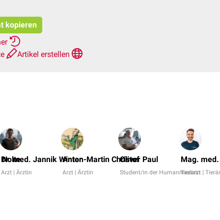
at kopieren
her
te
Artikel erstellen
a Nolte
Dr. med. Jannik Winter
Anton-Martin Christof
Oliver Paul
Mag. med. 
Arzt | Ärztin
Arzt | Ärztin
Student/in der Humanmedizin
Tierarzt | Tierä