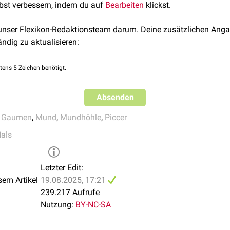
lbst verbessern, indem du auf
Bearbeiten
klickst.
ryngeus
i
und
Musculus tensor veli palatini
werden gemeinsam über eine
s dem
Nervus mandibularis
(V3 - Portio minor) innerviert.
 unser Flexikon-Redaktionsteam darum. Deine zusätzlichen Anga
ändig zu aktualisieren:
tens 5 Zeichen benötigt.
Absenden
,
Gaumen
,
Mund
,
Mundhöhle
,
Piccer
als
Letzter Edit:
sem Artikel
19.08.2025, 17:21
239.217 Aufrufe
Nutzung:
BY-NC-SA
 mit Palatum durum (Nr. 33) und molle (Nr. 34)