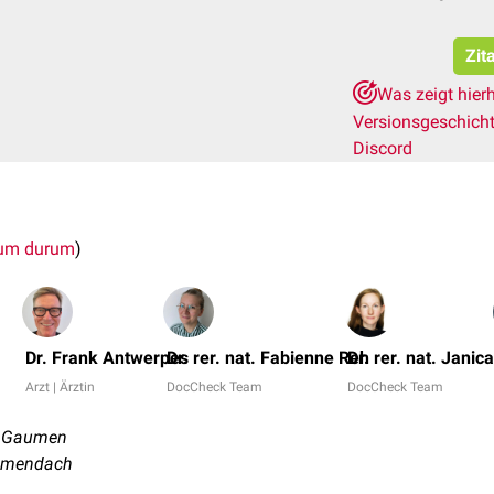
Zit
Was zeigt hier
Versionsgeschich
Discord
tum durum
)
Dr. Frank Antwerpes
Dr. rer. nat. Fabienne Reh
Dr. rer. nat. Janic
Arzt | Ärztin
DocCheck Team
DocCheck Team
 - Gaumen
umendach