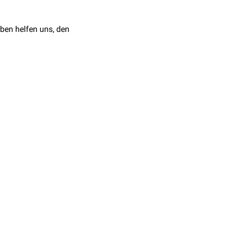
n Ast des
Nervus
ben helfen uns, den