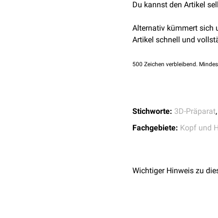
Du kannst den Artikel se
Musculus palatopha
Musculus tensor tympan
pterygoideus medialis
au
Alternativ kümmert sich
Artikel schnell und vollst
500
Zeichen verbleibend. Mindes
Stichworte:
3D-Präparat
Fachgebiete:
Kopf und H
Wichtiger Hinweis zu die
Längsschnitt des Kopfes