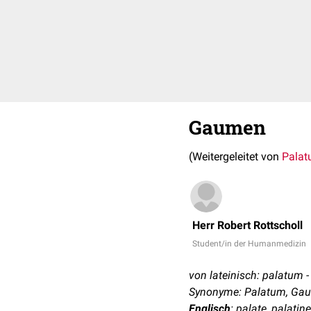
Gaumen
(Weitergeleitet von
Pala
Herr Robert Rottscholl
Student/in der Humanmedizin
von lateinisch: palatum
Synonyme: Palatum, Ga
Englisch
: palate, palatine