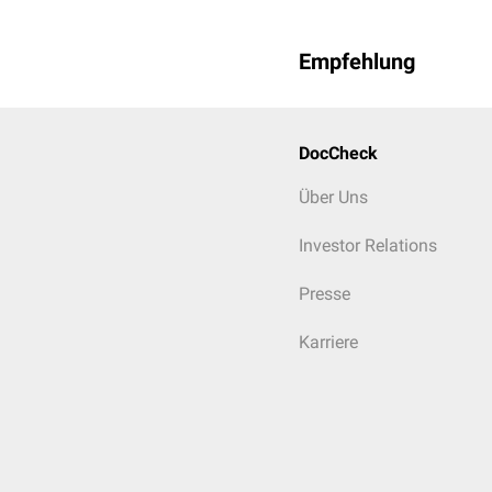
Ein Nachteil der Klassif
berücksichtigt werden.
Empfehlung
DocCheck
Über Uns
Extrahierte Weisheitsz
Investor Relations
Presse
Karriere