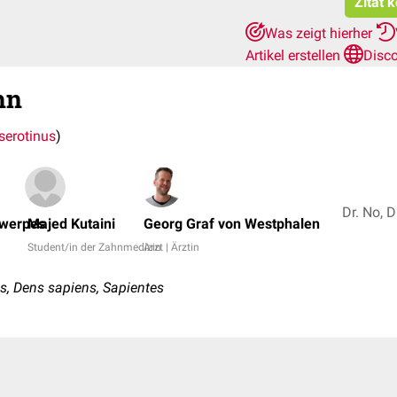
Zitat 
Was zeigt hierher
Artikel erstellen
Disc
hn
serotinus
)
twerpes
Majed Kutaini
Georg Graf von Westphalen
Student/in der Zahnmedizin
Arzt | Ärztin
s, Dens sapiens, Sapientes