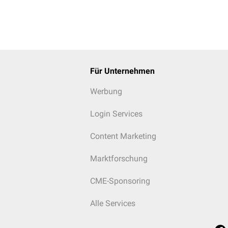
ikation ist, dass die Wurzelkonfiguration und Lage zum
Nervus alv
Für Unternehmen
Werbung
ähne mit stark gekrümmten Wurzeln
Login Services
Content Marketing
Marktforschung
CME-Sponsoring
Alle Services