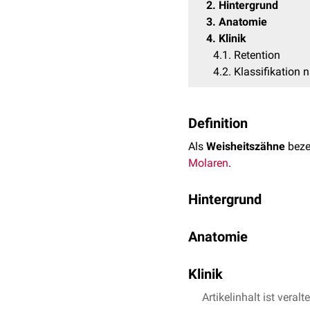
2
Hintergrund
3
Anatomie
4
Klinik
4.1
Retention
4.2
Klassifikation 
Definition
Als
Weisheitszähne
beze
Molaren
.
Hintergrund
Laut Krekeler et al. (197
Anatomie
Durchbruch erfolgt viel 
"Weisheitszahn" ableitet.
Weisheitszähne weichen 
mit dem weiteren Fortsch
Klinik
ist nicht immer gleich, 
Wurzelkanäle
ist nicht ei
Artikelinhalt ist veralt
Retention
Wurzelkanäle. Die Wurzel