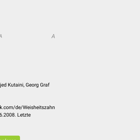
A
A
jed Kutaini, Georg Graf
eck.com/de/Weisheitszahn
6.2008. Letzte