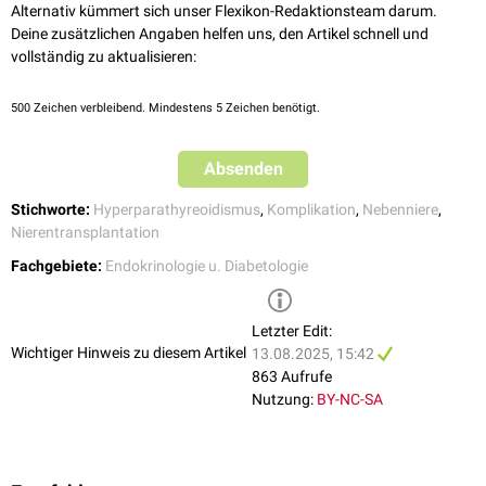
Alternativ kümmert sich unser Flexikon-Redaktionsteam darum.
Mild bis moderat (1,0–2,3 mg/dL): phosphatreiche Ernährung
Deine zusätzlichen Angaben helfen uns, den Artikel schnell und
Schwer (<1 mg/dL)
vollständig zu aktualisieren:
bei Hyperkalziämie → Phosphatreiche Ernährung und Phosphat-
Supplementation
bei Hypokalzämie
500
Zeichen verbleibend. Mindestens 5 Zeichen benötigt.
25-OH-Vitamin D <20 ng/mg →
Cholecalciferol
800 bis 2000
IE/Tag
Absenden
Normales 25-OH-Vitamin D → Aktiviertes
Vitamin D
(z.B.
Calcitriol
) beginnend mit 0,25 µg/Tag
Stichworte:
Hyperparathyreoidismus
,
Komplikation
,
Nebenniere
,
Nierentransplantation
Fachgebiete:
Endokrinologie u. Diabetologie
Letzter Edit:
Wichtiger Hinweis zu diesem Artikel
13.08.2025, 15:42
863 Aufrufe
Nutzung:
BY-NC-SA