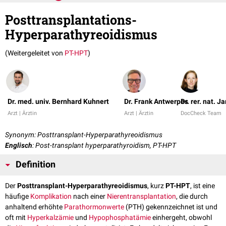
Posttransplantations-
Hyperparathyreoidismus
(Weitergeleitet von
PT-HPT
)
Dr. med. univ. Bernhard Kuhnert
Dr. Frank Antwerpes
Dr. rer. nat. J
Arzt | Ärztin
Arzt | Ärztin
DocCheck Team
Synonym: Posttransplant-Hyperparathyreoidismus
Englisch
: Post-transplant hyperparathyroidism, PT-HPT
Definition
Der
Posttransplant-Hyperparathyreoidismus
, kurz
PT-HPT
, ist eine
häufige
Komplikation
nach einer
Nierentransplantation
, die durch
anhaltend erhöhte
Parathormonwerte
(PTH) gekennzeichnet ist und
oft mit
Hyperkalzämie
und
Hypophosphatämie
einhergeht, obwohl