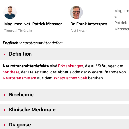
Mag. m
vet.
Patrick
Mag. med. vet. Patrick Messner
Dr. Frank Antwerpes
Messner
Tierarzt | Tierärztin
Arzt | Ärztin
Dr. Fran
Antwer
Englisch:
neurotransmitter defect
Definition
Neurotransmitterdefekte
sind
Erkrankungen
, die auf Störungen der
Synthese
, der Freisetzung, des Abbaus oder der Wiederaufnahme von
Neurotransmittern
aus dem
synaptischen Spalt
beruhen.
Biochemie
Neurotransmitter sind chemische Überträgerstoffe am synaptischen
Klinische Merkmale
Spalt, der sich zwischen den
Nervenzellen
befindet. Sie werden im
Zytosol
der
Neurone
synthetisiert, anschließend in spezifischen,
Da die Synthese und der Abbau von Neurotransmittern durch zahlreiche
präsynaptischen
Vesikeln
aufgenommen und dort bis zu deren
Diagnose
Enzyme
gesteuert werden, führen deren Fehlen typischerweise zu
Freisetzung gespeichert. Zu den wichtigsten Neurotransmittern zählen: