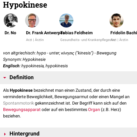
Hypokinese
Dr. No
Dr. Frank Antwerpes
Tobias Feldheim
Fridolin Bach
Arzt | Ärztin
Gesundheits- und Krankenpfleger/in
Arzt | Ärztin
von altgriechisch: hypo - unter; κίνησις ("kinesis") - Bewegung
Synonym: Hypokinesie
Englisch
: hypokinesia, hypokinesis
Definition
Als
Hypokinese
bezeichnet man einen Zustand, der durch eine
verminderte Beweglichkeit, Bewegungsarmut oder einen Mangel an
Spontanmotorik
gekennzeichnet ist. Der Begriff kann sich auf den
Bewegungsapparat
oder auf ein bestimmtes
Organ
(z.B. Herz)
beziehen.
Hintergrund