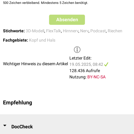
u.a. das
Olfaktorius-Neurozytom
, das
Olfaktorius-Neuroblastom
und
500
Zeichen verbleibend. Mindestens 5 Zeichen benötigt.
das
Olfaktorius-Neuroepitheliom
.
Absenden
Stichworte:
3D-Modell
,
FlexTalk
,
Hirnnerv
,
Nerv
,
Podcast
,
Riechen
Fachgebiete:
Kopf und Hals
Letzter Edit:
Wichtiger Hinweis zu diesem Artikel
19.05.2025, 08:42
128.436 Aufrufe
FlexTalk - Muschelsuche in der
Nutzung:
BY-NC-SA
Höhle: Die Nase
Empfehlung
DocCheck