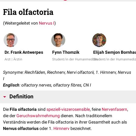
Fila olfactoria
(Weitergeleitet von
Nervus I
)
Dr. Frank Antwerpes
Fynn Thomzik
Elijah Semjon Bornha
Arzt | Ärztin
Student/in der Humanmedizin
Student/in der Humanmediz
Synonyme: Riechfäden, Riechnerv, Nervi olfactorii, 1. Hirnnerv, Nervus
I
Englisch
: olfactory nerves, olfactory fibres, CN I
Definition
Die
Fila olfactoria
sind
speziell-viszerosensible
, feine
Nervenfasern
,
die der
Geruchswahrnehmung
dienen. Nach traditionellem
Verständnis werden die Fila olfactoria in ihrer Gesamtheit auch als
Nervus olfactorius
oder 1.
Hirnnerv
bezeichnet.