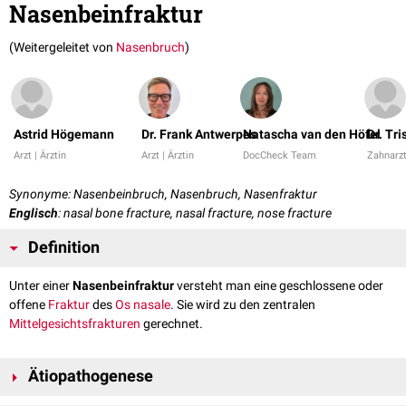
Nasenbeinfraktur
(Weitergeleitet von
Nasenbruch
)
Astrid Högemann
Dr. Frank Antwerpes
Natascha van den Höfel
Dr. Tr
Arzt | Ärztin
Arzt | Ärztin
DocCheck Team
Zahnarzt
Synonyme: Nasenbeinbruch, Nasenbruch, Nasenfraktur
Englisch
: nasal bone fracture, nasal fracture, nose fracture
Definition
Unter einer
Nasenbeinfraktur
versteht man eine geschlossene oder
offene
Fraktur
des
Os nasale
. Sie wird zu den zentralen
Mittelgesichtsfrakturen
gerechnet.
Ätiopathogenese
Eine Nasenbeinfraktur wird in der Regel durch stumpfe