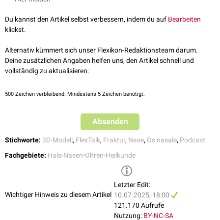
Du kannst den Artikel selbst verbessern, indem du auf
Bearbeiten
FlexTalk - Muschelsuche in der
klickst.
Höhle: Die Nase
Alternativ kümmert sich unser Flexikon-Redaktionsteam darum.
Deine zusätzlichen Angaben helfen uns, den Artikel schnell und
vollständig zu aktualisieren:
500
Zeichen verbleibend. Mindestens 5 Zeichen benötigt.
Absenden
Stichworte:
3D-Modell
,
FlexTalk
,
Fraktur
,
Nase
,
Os nasale
,
Podcast
Fachgebiete:
Hals-Nasen-Ohren-Heilkunde
Zur inneren Stützung und zur Vorbeugung von Nachblutungen wird in
der Regel eine
Nasentamponade
eingesetzt. Die äußere Stützung erfolgt
mithilfe von
Gipsverbänden
bzw.
thermoplastischen
Verbänden oder
Letzter Edit:
metallverstärkten selbstklebenden Verbänden. Falls Patienten trotz
Wichtiger Hinweis zu diesem Artikel
10.07.2025, 18:00
Nasenbeinfraktur nicht auf sportliche Betätigung verzichten wollen,
121.170 Aufrufe
bieten
Gesichtsmasken
einen zusätzlichen Schutz.
Nutzung:
BY-NC-SA