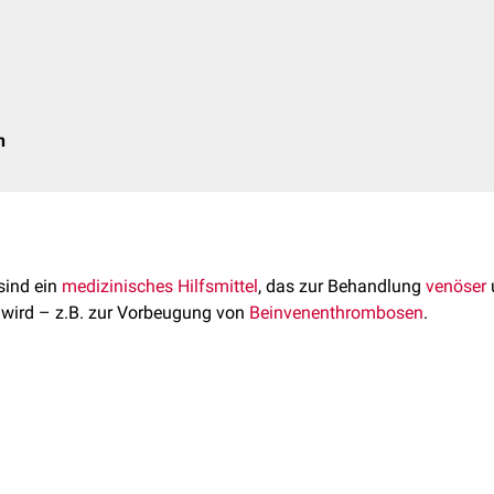
n
sind ein
medizinisches
Hilfsmittel
, das zur Behandlung
venöser
 wird – z.B. zur Vorbeugung von
Beinvenenthrombosen
.
mboseprophylaxestrümpfe
gehören
nicht
zu den medizinischen
pressionswirkung noch unterhalb der leichten Klasse I.
bt es in unterschiedlichen Kompressionsklassen (CCL, KKL). M
ich für Venengesunde zur Vorbeugung gegen schwere, müde
Bei