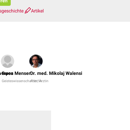
eren
sgeschichte
Artikel
Dr.
No,
werpes
Swea Menser
Dr. med. Mikolaj Walensi
Dr.
Geisteswissenschaftler/in
Arzt | Ärztin
rer.
nat.
Janica
Nolte
+
6