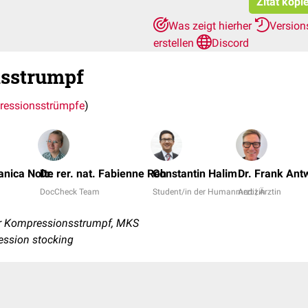
Zitat kopi
Was zeigt hierher
Version
erstellen
Discord
sstrumpf
essionsstrümpfe
)
Janica Nolte
Dr. rer. nat. Fabienne Reh
Constantin Halim
Dr. Frank Ant
DocCheck Team
Student/in der Humanmedizin
Arzt | Ärztin
r Kompressionsstrumpf, MKS
ession stocking