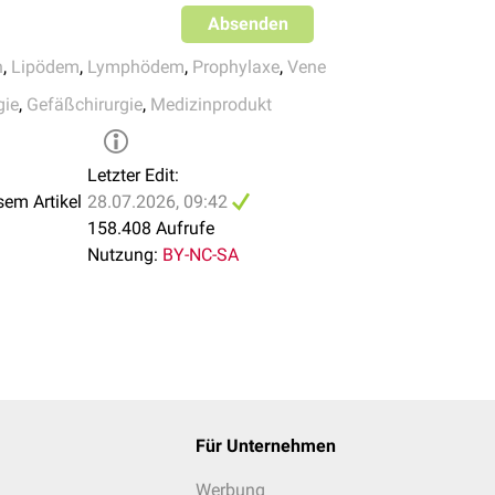
nimmt der Druck ab.
Absenden
n
,
Lipödem
,
Lymphödem
,
Prophylaxe
,
Vene
gie
,
Gefäßchirurgie
,
Medizinprodukt
Letzter Edit:
sem Artikel
28.07.2026, 09:42
158.408 Aufrufe
Nutzung:
BY-NC-SA
Für Unternehmen
Werbung