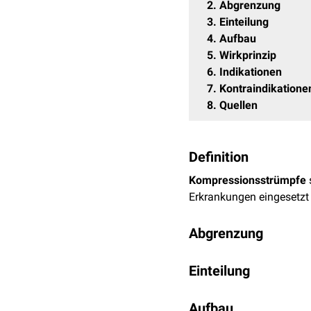
2
Abgrenzung
3
Einteilung
4
Aufbau
5
Wirkprinzip
6
Indikationen
7
Kontraindikatione
8
Quellen
Definition
Kompressionsstrümpfe
Erkrankungen eingesetzt
Abgrenzung
Stützstrümpfe
und
Thro
Einteilung
Beide liegen in ihrer Kom
Kompressionsstrümpfe gi
Stützstrümpfe eignen s
Aufbau