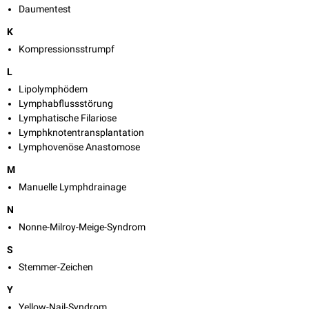
Daumentest
K
Kompressionsstrumpf
L
Lipolymphödem
Lymphabflussstörung
Lymphatische Filariose
Lymphknotentransplantation
Lymphovenöse Anastomose
M
Manuelle Lymphdrainage
N
Nonne-Milroy-Meige-Syndrom
S
Stemmer-Zeichen
Y
Yellow-Nail-Syndrom