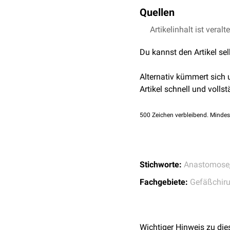
Die Lymphbahnen werden 
Quellen
supermikrochirugische
Ve
passenden Empfängerve
1,0
1,1
Artikelinhalt ist veralt
↑
Chang et al.
[1
abgerufen am 30.08.
Du kannst den Artikel se
Alternativ kümmert sich
Artikel schnell und vollst
500
Zeichen verbleibend. Mindes
Stichworte:
Anastomose
Fachgebiete:
Gefäßchiru
Wichtiger Hinweis zu die