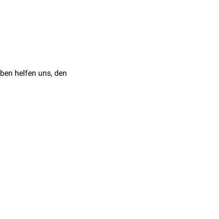
iert. Durch
 Lymphbahn und der
stic Surgery, 2018,
ben helfen uns, den