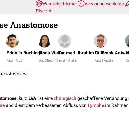
Was zeigt hierher
Versionsgeschichte
Discord
se Anastomose
Fridolin Bachinger
Fiona Walter
Dr. med. Ibrahim Güler
Dr. Frank Antwe
N
Arzt | Ärztin
DocCheck Team
Arzt | Ärztin
Arzt | Ärztin
D
anastomosis
stomose
, kurz
LVA
, ist eine
chirurgisch
geschaffene Verbindung 
ne
und dient dem verbesserten Abfluss von
Lymphe
im Rahmen 