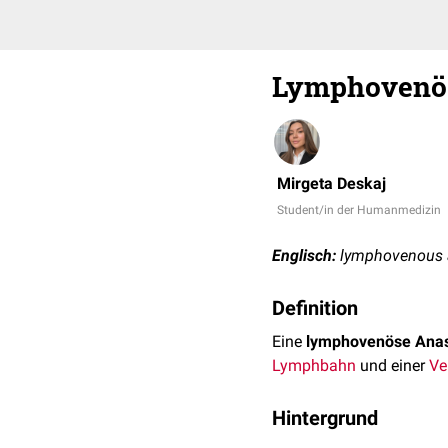
Lymphovenö
Mirgeta Deskaj
Student/in der Humanmedizin
Englisch:
lymphovenous 
Definition
Eine
lymphovenöse Ana
Lymphbahn
und einer
Ve
Hintergrund