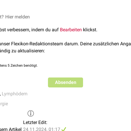
mit einer speziellen
Bildgebung
, der
ICG-Lymphographie
detekt
rfahren erfolgt
operativ
die
Anastomosierung
einer geeigneten
[
1
]
ne.
et?
]
Hier melden
Lymphovenous Anastomosis Bypass Surgery, Seminars in Pla
2021
lbst verbessern, indem du auf
Bearbeiten
klickst.
 unser Flexikon-Redaktionsteam darum. Deine zusätzlichen Anga
ändig zu aktualisieren:
tens 5 Zeichen benötigt.
Absenden
,
Lymphödem
rgie
Letzter Edit:
sem Artikel
24.11.2024, 01:17