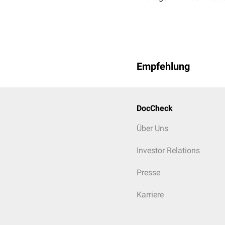
Empfehlung
DocCheck
Über Uns
Investor Relations
Presse
Karriere