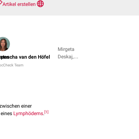
Artikel erstellen
Mirgeta
Deskaj,
rpes
atascha van den Höfel
Fridolin
ocCheck Team
Bachinger
+ 4
zwischen einer
[
1
]
eines
Lymphödems
.