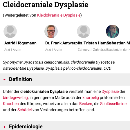
Cleidocraniale Dysplasie
(Weitergeleitet von
Kleidokraniale Dysplasie
)
Astrid Högemann
Dr. Frank Antwerpes
Dr. Tristan Hampe
Sebastian M
Arzt | Ärztin
Arzt | Ärztin
Zahnarzt | Zahnärztin
Student/in der
Synonyme: Dysostosis cleidocranialis, cleidocraniale Dysostose,
osteodentale Dysplasie, Dysplasia pelvico-cleidocranialis, CCD
Definition
Unter der
cleidokranialen Dysplasie
versteht man eine
Dysplasie
der
bindegewebig
, in geringerem Maße auch der
knorpelig
präformierten
Knochen
des Körpers, wobei vor allem das
Becken
, die
Schlüsselbeine
und der
Schädel
von Veränderungen betroffen sind.
Epidemiologie