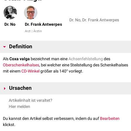
Dr. No, Dr. Frank Antwerpes
Dr. No
Dr. Frank Antwerpes
Arzt | Ärztin
Definition
Als
Coxa valga
bezeichnet man eine
Achsenfehlstellung
des
Oberschenkelhalses
, bei welcher eine Steilstellung des Schenkelhalses
mit einem
CD-Winkel
größer als 140° vorliegt.
Ursachen
angeboren (Coxa valga congenita)
Artikelinhalt ist veraltet?
Paresen
der
Oberschenkelmuskulatur
Hier melden
Osteomyelitis
Traumen
(z.B.
Oberschenkelhalsfraktur
)
Du kannst den Artikel selbst verbessern, indem du auf
Bearbeiten
klickst.