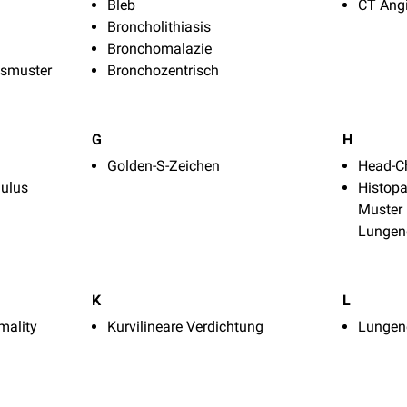
Bleb
CT Ang
Broncholithiasis
Bronchomalazie
gsmuster
Bronchozentrisch
G
H
Golden-S-Zeichen
Head-C
ulus
Histopa
Muster b
Lungen
K
L
mality
Kurvilineare Verdichtung
Lungen