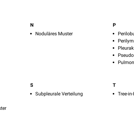
N
P
Noduläres Muster
Perilob
Perilym
Pleura
Pseudo
Pulmona
S
T
Subpleurale Verteilung
Tree-in
ter