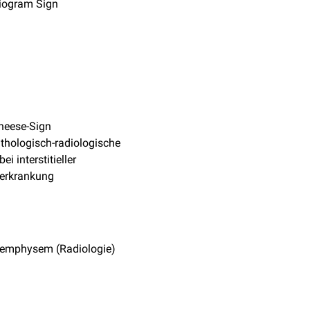
iogram Sign
heese-Sign
thologisch-radiologische
ei interstitieller
erkrankung
emphysem (Radiologie)