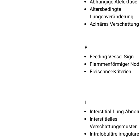
Abhängige Atelektase
Altersbedingte
Lungenveränderung
Azinäres Verschattun
F
Feeding Vessel Sign
Flammenförmiger Nod
Fleischner-Kriterien
I
Interstitial Lung Abnor
Interstitielles
Verschattungsmuster
Intralobuläre irreguläre