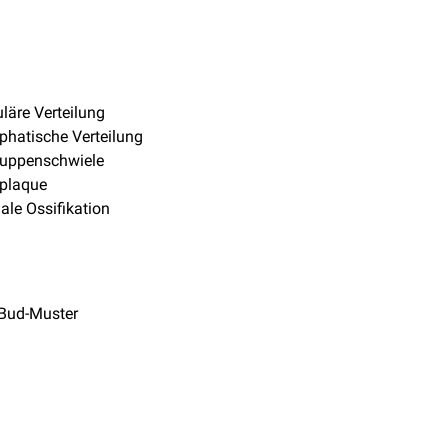
uläre Verteilung
phatische Verteilung
kuppenschwiele
plaque
le Ossifikation
-Bud-Muster