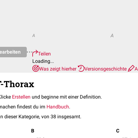
A
A
earbeiten
Teilen
Loading...
Was zeigt hierher
Versionsgeschichte
A
T-Thorax
Klicke
Erstellen
und beginne mit einer Definition.
machen findest du im
Handbuch
.
in dieser Kategorie, von 38 insgesamt.
B
C