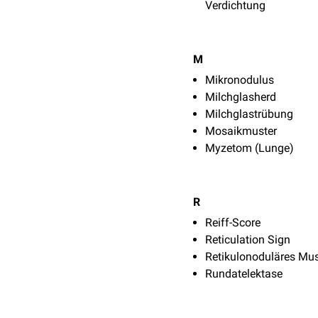
Verdichtung
M
Mikronodulus
Milchglasherd
Milchglastrübung
Mosaikmuster
Myzetom (Lunge)
R
Reiff-Score
Reticulation Sign
Retikulonoduläres Mus
Rundatelektase