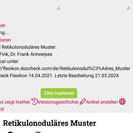
A
A
len
g...
tieren
el Retikulonoduläres Muster:
 Fink, Dr. Frank Antwerpes
bar unter:
://flexikon.doccheck.com/de/Retikulonodul%C3%A4res_Muster
eck Flexikon 14.04.2021. Letzte Bearbeitung 21.03.2024
Zitat kopieren
s zeigt hierher
Versionsgeschichte
Artikel erstellen
rd
Retikulonoduläres Muster