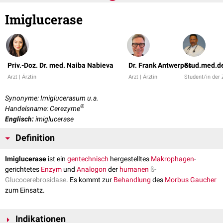
Imiglucerase
Priv.-Doz. Dr. med. Naiba Nabieva
Dr. Frank Antwerpes
Stud.med.de
Arzt | Ärztin
Arzt | Ärztin
Student/in der
Synonyme: Imiglucerasum u.a.
®
Handelsname: Cerezyme
Englisch:
imiglucerase
Definition
Imiglucerase
ist ein
gentechnisch
hergestelltes
Makrophagen
-
gerichtetes
Enzym
und
Analogon
der
humanen
ß-
Glucocerebrosidase
. Es kommt zur
Behandlung
des
Morbus Gaucher
zum Einsatz.
Indikationen