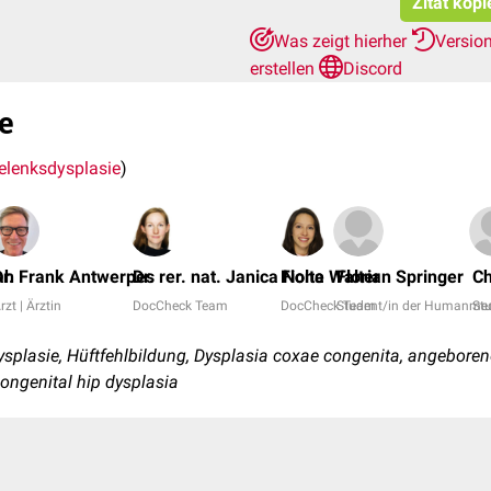
Zitat kopi
Was zeigt hierher
Versio
erstellen
Discord
e
elenksdysplasie
)
ah
Dr. Frank Antwerpes
Dr. rer. nat. Janica Nolte
Fiona Walter
Florian Springer
Ch
rzt | Ärztin
DocCheck Team
DocCheck Team
Student/in der Humanmed
St
plasie, Hüftfehlbildung, Dysplasia coxae congenita, angeboren
congenital hip dysplasia