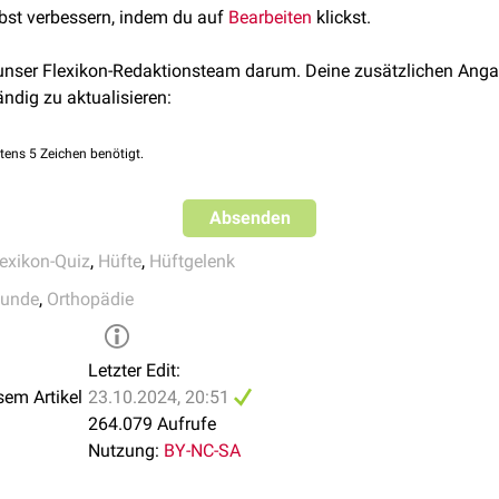
t einer akuten Luxation
lbst verbessern, indem du auf
Bearbeiten
klickst.
ng
ist erst ab dem zwölften Lebensmonat sinnvoll, da die Hüfte 
ionsgeschehen muss eine sofortige
Reposition
erfolgen. Dabei s
ist. Hierbei kann durch eine Messung des
CE-
und
AC-Winkels
ei
 angestrebt werden. Vorbereitend kann eine sogenannte
Overhea
 unser Flexikon-Redaktionsteam darum. Deine zusätzlichen Anga
ändig zu aktualisieren:
eposition nicht durchführbar ist, besteht die Möglichkeit einer o
n Fällen Hilfsmittel zur Stabilisierung (z.B.
Orthesen
) eingeset
tens 5 Zeichen benötigt.
Absenden
lexikon-Quiz
,
Hüfte
,
Hüftgelenk
kunde
,
Orthopädie
Letzter Edit:
sem Artikel
23.10.2024, 20:51
264.079 Aufrufe
Nutzung:
BY-NC-SA