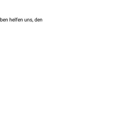
zuvor noch nicht
ollte zunächst eine
ne Pfannendysplasie
d-Extension
zum Einsatz
ben helfen uns, den
ffenen Reposition. In der
zt.