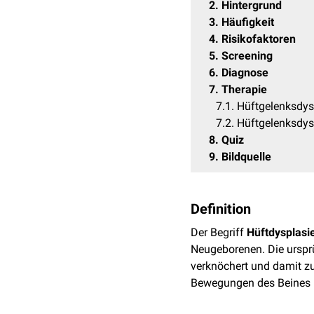
2
Hintergrund
3
Häufigkeit
4
Risikofaktoren
5
Screening
6
Diagnose
7
Therapie
7.1
Hüftgelenksdys
7.2
Hüftgelenksdysp
8
Quiz
9
Bildquelle
Definition
Der Begriff
Hüftdysplasi
Neugeborenen. Die urspr
verknöchert und damit zu
Bewegungen des Beines