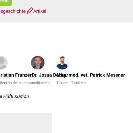
eren
nsgeschichte
Artikel
ristian Franzen
Dr. Josua Decker
Mag. med. vet. Patrick Messner
izin
udent/in der Humanmedizin
Arzt | Ärztin
Tierarzt | Tierärztin
e Hüftluxation