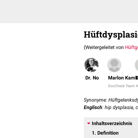
Hüftdysplasi
(Weitergeleitet von
Hüftg
Dr. No
Marlon Kaml
DocCheck Team
A
Synonyme: Hüftgelenksdys
Englisch
: hip dysplasia, 
Inhaltsverzeichnis
1
Definition