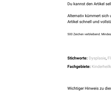
Hüftgelenksdysplasie mi
Du kannst den Artikel se
Eine
Röntgenuntersuchu
Bei einem akutem Luxat
ausreichend verknöchert 
geschlossene Reposition
Alternativ kümmert sich
nachgewiesen werden.
kommen.
Artikel schnell und vollst
Falls eine geschlossene R
Nachsorge werden in beide
500
Zeichen verbleibend. Mindes
Stichworte:
Dysplasie
,
F
Fachgebiete:
Kinderheil
Wichtiger Hinweis zu die