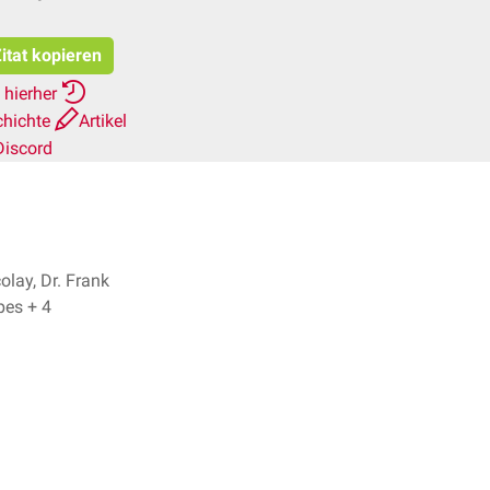
itat kopieren
 hierher
chichte
Artikel
Discord
colay, Dr. Frank
Antwerpes + 4