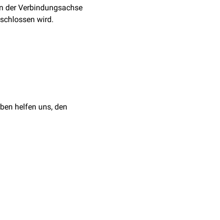
en der Verbindungsachse
schlossen wird.
 Überdachung des
nd bei Erwachsenen
t sich bei einer
Pincer-
ben helfen uns, den
 sondern die
nd bestimmt werden, um