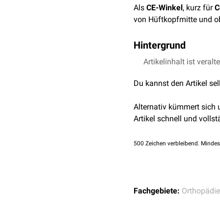
Als
CE-Winkel
, kurz für
C
von Hüftkopfmitte und 
Hintergrund
Der CE-Winkel nimmt mit
Artikelinhalt ist veralt
Femurkopfs
durch das Az
Du kannst den Artikel se
größer als 26° sein. Sich
Morphologie
.
Alternativ kümmert sich
Im Gegensatz zum
CCD-
Artikel schnell und vollst
azetabuläre Überdachung
eine begleitende azetabu
500
Zeichen verbleibend. Mindes
Fachgebiete:
Orthopädie