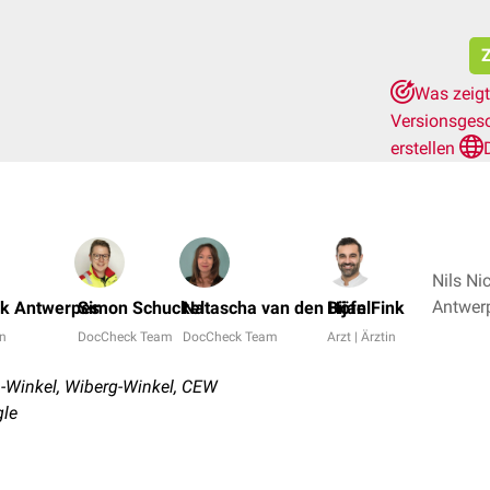
Z
Was zeigt
Versionsges
erstellen
Nils Ni
nk Antwerpes
Simon Schuckel
Natascha van den Höfel
Bijan Fink
in
DocCheck Team
DocCheck Team
Arzt | Ärztin
-Winkel, Wiberg-Winkel, CEW
gle