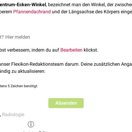
entrum-Ecken-Winkel
, bezeichnet man den Winkel, der zwisch
oberem
Pfannendachrand
und der Längsachse des Körpers einge
 zunehmendem Alter zu und dient der Beurteilung der lateralen
et?
Hier melden
etabulum. Er sollte bei Kindern bis 13 Jahren größer als 20° u
lbst verbessern, indem du auf
Bearbeiten
klickst.
er pathologisch ist ein CE-Winkel < 15°. Ein CE-Winkel > 40° finde
 unser Flexikon-Redaktionsteam darum. Deine zusätzlichen Anga
Winkel
beschreibt der CE-Winkel keine
femorale
Achsabweichung,
ändig zu aktualisieren:
 des Hüftkopfs. Bei
Coxa vara
und
Coxa valga
kann er ergänze
läre
Dysplasie
oder Überdeckung zu beurteilen.
tens 5 Zeichen benötigt.
Absenden
,
Radiologie