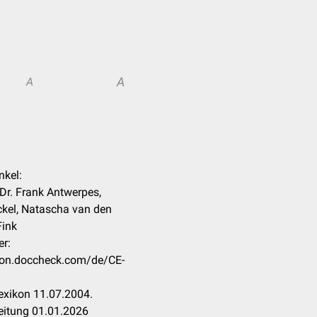
A
A
nkel:
 Dr. Frank Antwerpes,
kel, Natascha van den
Fink
er:
ikon.doccheck.com/de/CE-
exikon 11.07.2004.
eitung 01.01.2026