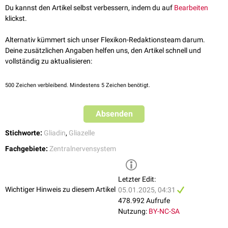
↑
Nimmerjahn und Bergles,
Large-scale recording of astrocyte
Müller-Stützzellen
Isolierung einzelner Nervenfasergruppen und -endigungen
Du kannst den Artikel selbst verbessern, indem du auf
Bearbeiten
activity
, Curr Opin Neurobiol, 2015
Golgi-Epithelialzellen
Stoffwechsel- und Transportprozesse (
Neurotransmitter
,
Metabolite
)
klickst.
↑
Lent et al.
How many neurons do you have? Some dogmas of
Fañanas-Zellen
Regulierung des neuronalen Mikromilieus
quantitative neuroscience under revision
, European Journal of
Pituizyten
Reparatur verletzter Nervengewebe durch
Proliferation
Alternativ kümmert sich unser Flexikon-Redaktionsteam darum.
Neuroscience, 2011
Phagozytose
von Zelldebris
Olfaktorische Hüllzellen
Deine zusätzlichen Angaben helfen uns, den Artikel schnell und
(OECs) sind sowohl im ZNS, als auch im PNS
Abwehrfunktionen
aktiv.
vollständig zu aktualisieren:
Beteiligung an der
Blut-Hirn-Schranke
und
Blut-Liquor-Schranke
Versorgung der Neuronen mit
Cholesterin
500
Zeichen verbleibend. Mindestens 5 Zeichen benötigt.
Beteiligung an der Bildung von
Synapsen
(Umhüllung, Separation)
Beteiligung an der Aufrechterhaltung der
Homöostase
im Gehirn
Absenden
Stichworte:
Gliadin
,
Gliazelle
Fachgebiete:
Zentralnervensystem
Letzter Edit:
Wichtiger Hinweis zu diesem Artikel
05.01.2025, 04:31
478.992 Aufrufe
Nutzung:
BY-NC-SA