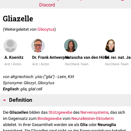
Discord
Gliazelle
(Weitergeleitet von
Gliocytus
)
A. Koenitz
Dr. Frank Antwerpes
Natascha van den Höfel
Dr. rer. nat. J
Arzt | Ärztin
Arzt | Ärztin
DocCheck Team
DocCheck Team
von altgriechisch: γλία ("glia") - Leim, Kitt
Synonyme: Gliozyt, Gliocytus
Englisch
: glia, glial cell
Definition
Die
Gliazellen
bilden das
Stützgewebe
des
Nervensystems
, das sich
im Gegensatz zum
Bindegewebe
vom
Neuralleisten
-
Ektoderm
ableitet. In ihrer Gesamtheit werden sie als
Glia
oder
Neuroglia
bezeichnet. Die Gliazellen sind nicht an der Erregungsleitung beteiligt,