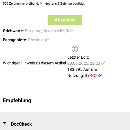
Ladungsverhältnisse.
500
Zeichen verbleibend. Mindestens 5 Zeichen benötigt.
Kurz nach der Depolarisation folgt die
Refraktärzeit
, in welcher
Nerven
und
Muskeln
auch durch starke Reize nicht erregbar sind. Die
Absenden
Depolarisation ist als "Alles oder Nichts"-Antwort zu verstehen, zu der es
erst beim Erreichen des Schwellenpotentials kommt. Das entstandene
Stichworte:
Erregung
,
Nervenzelle
,
Reiz
Aktionspotential wird im
Axon
der Nervenfaser bis zu der Synapse wie in
einem Kabel fortgeleitet.
Fachgebiete:
Physiologie
Letzter Edit:
Wichtiger Hinweis zu diesem Artikel
20.08.2025, 22:20
183.395 Aufrufe
Nutzung:
BY-NC-SA
Empfehlung
DocCheck