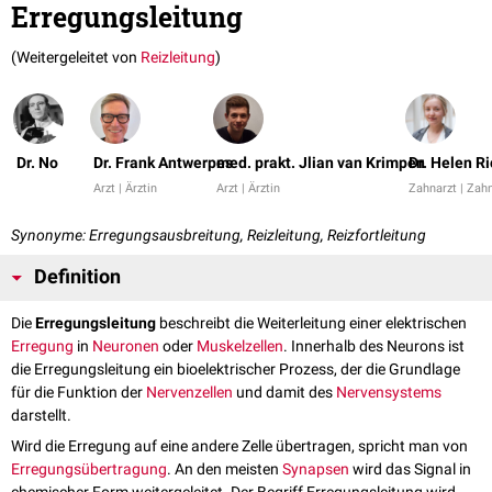
Erregungsleitung
(Weitergeleitet von
Reizleitung
)
Dr. No
Dr. Frank Antwerpes
med. prakt. Jlian van Krimpen
Dr. Helen R
Arzt | Ärztin
Arzt | Ärztin
Zahnarzt | Zahn
Synonyme: Erregungsausbreitung, Reizleitung, Reizfortleitung
Definition
Die
Erregungsleitung
beschreibt die Weiterleitung einer elektrischen
Erregung
in
Neuronen
oder
Muskelzellen
. Innerhalb des Neurons ist
die Erregungsleitung ein bioelektrischer Prozess, der die Grundlage
für die Funktion der
Nervenzellen
und damit des
Nervensystems
darstellt.
Wird die Erregung auf eine andere Zelle übertragen, spricht man von
Erregungsübertragung
. An den meisten
Synapsen
wird das Signal in