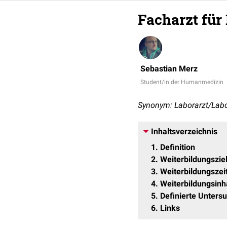
Facharzt für
Sebastian Merz
Student/in der Humanmedizin
Synonym: Laborarzt/Labo
Inhaltsverzeichnis
1
Definition
2
Weiterbildungszie
3
Weiterbildungszei
4
Weiterbildungsinh
5
Definierte Unter
6
Links