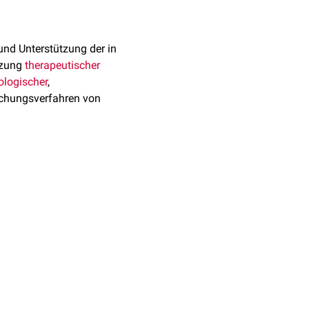
und Unterstützung der in
tzung
therapeutischer
logischer
,
chungsverfahren von
rztkompetenz nach
iterbildungsstätte gemäß
ung und Minimierung von
, klinisch-chemischer,