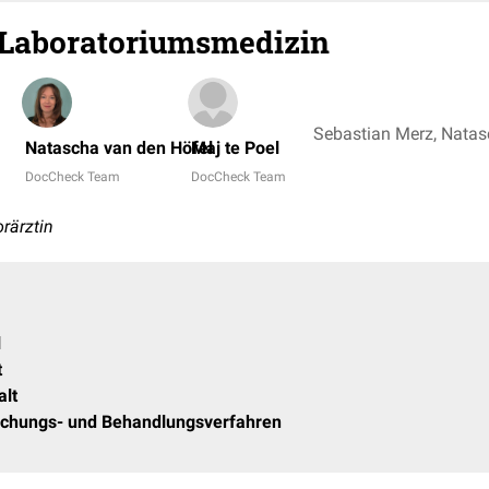
 Laboratoriumsmedizin
Natascha van den Höfel
Maj te Poel
DocCheck Team
DocCheck Team
rärztin
l
t
alt
suchungs- und Behandlungsverfahren