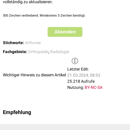
vollständig zu aktualisieren:
Vogelschwingenerosion).
Hyperparathyreoidismus
Handwurzel: Häufiger gemischt erosiv-produktiv oder nur produktiv
Beachte: Die Arthrose bzw. erosive Arthrose zeigt häufig eine
(
Osteophyten
)
500
Zeichen verbleibend. Mindestens 5 Zeichen benötigt.
Mitbeteiiligung des Daumensattelgelenks und/oder des STT-Gelenks.
z.T.
Ankylosen
Absenden
Stichworte:
Arthrose
Fachgebiete:
Orthopädie
,
Radiologie
Letzter Edit:
Wichtiger Hinweis zu diesem Artikel
21.03.2024, 08:53
25.218 Aufrufe
Nutzung:
BY-NC-SA
Empfehlung