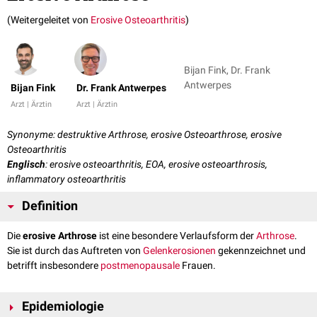
(Weitergeleitet von
Erosive Osteoarthritis
)
Bijan Fink, Dr. Frank
Antwerpes
Bijan Fink
Dr. Frank Antwerpes
Arzt | Ärztin
Arzt | Ärztin
Synonyme: destruktive Arthrose, erosive Osteoarthrose, erosive
Osteoarthritis
Englisch
: erosive osteoarthritis, EOA, erosive osteoarthrosis,
inflammatory osteoarthritis
Definition
Die
erosive Arthrose
ist eine besondere Verlaufsform der
Arthrose
.
Sie ist durch das Auftreten von
Gelenkerosionen
gekennzeichnet und
betrifft insbesondere
postmenopausale
Frauen.
Epidemiologie