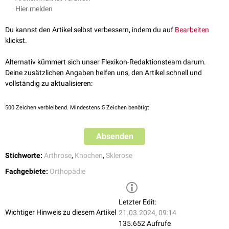
erhöhten Gelenkbelastung. Es lässt sich nicht mit der übrigen klinischen
Hier melden
Kalziumgehalt
führt zur verminderten Strahlentransparenz im
Symptomatik korrelieren.
Röntgenbild.
Du kannst den Artikel selbst verbessern, indem du auf
Bearbeiten
klickst.
Alternativ kümmert sich unser Flexikon-Redaktionsteam darum.
Deine zusätzlichen Angaben helfen uns, den Artikel schnell und
vollständig zu aktualisieren:
500
Zeichen verbleibend. Mindestens 5 Zeichen benötigt.
Absenden
Stichworte:
Arthrose
,
Knochen
,
Sklerose
Fachgebiete:
Orthopädie
Letzter Edit:
Wichtiger Hinweis zu diesem Artikel
21.03.2024, 09:14
135.652 Aufrufe