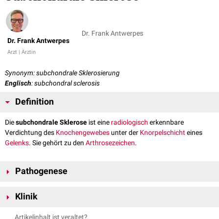
Dr. Frank Antwerpes
Dr. Frank Antwerpes
Arzt | Ärztin
Synonym: subchondrale Sklerosierung
Englisch
: subchondral sclerosis
Definition
Die
subchondrale Sklerose
ist eine
radiologisch
erkennbare
Verdichtung des
Knochengewebes
unter der
Knorpelschicht
eines
Gelenks
. Sie gehört zu den
Arthrosezeichen
.
Pathogenese
Die subchondrale Sklerose entsteht durch eine vermehrte
intraossäre
Klinik
Druckbelastung im Gelenkbereich. Der Knochen reagiert auf die
Belastung im Rahmen der funktionellen Adaptation mit einer
Die subchondrale Sklerose ist das morphologische Substrat einer
Artikelinhalt ist veraltet?
Vermehrung und Verdichtung der Knochenmasse. Der lokal erhöhte