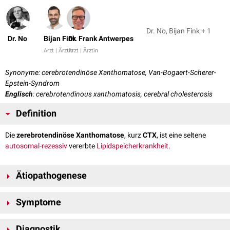
Dr. No, Bijan Fink + 1
Dr. No
Bijan Fink
Dr. Frank Antwerpes
Arzt | Ärztin
Arzt | Ärztin
Synonyme: cerebrotendinöse Xanthomatose, Van-Bogaert-Scherer-
Epstein-Syndrom
Englisch
: cerebrotendinous xanthomatosis, cerebral cholesterosis
Definition
Die
zerebrotendinöse Xanthomatose
, kurz
CTX
, ist eine seltene
autosomal
-
rezessiv
vererbte
Lipidspeicherkrankheit
.
Ätiopathogenese
Die zerebrotendinöse Xanthomatose wird durch eine
Mutation
des
Symptome
CYP27A1
-
Gens
auf
Chromosom 2
(
Genlokus
2q35) verursacht. Das Gen
kodiert für das
mitochondriale
Enzym
Sterol-27-Hydroxylase
, das an der
Das erste klinische Symptom der zerebrotendinösen Xanthomatose ist
Synthese von
Gallensäuren
beteiligt ist.
Diagnostik
meist eine
Cholestase
im
Neugeborenen
- und/oder eine chronische