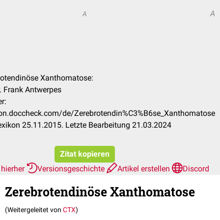
A
A
brotendinöse Xanthomatose:
r. Frank Antwerpes
r:
xikon.doccheck.com/de/Zerebrotendin%C3%B6se_Xanthomatose
xikon 25.11.2015. Letzte Bearbeitung 21.03.2024
Zitat kopieren
 hierher
Versionsgeschichte
Artikel erstellen
Discord
Zerebrotendinöse Xanthomatose
(Weitergeleitet von
CTX
)