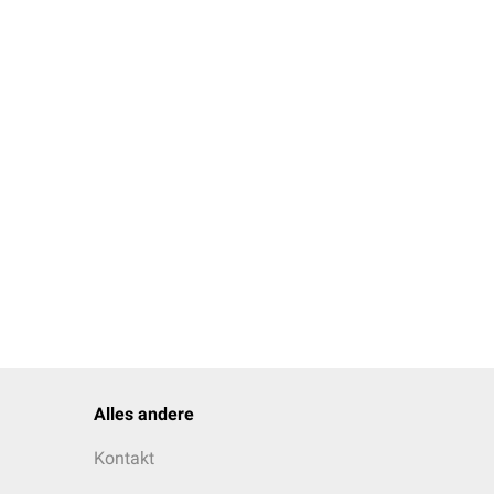
mern)
 (prophylaktische vs.
n
) ab.
Alles andere
Kontakt