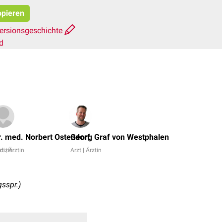
opieren
ersionsgeschichte
d
Dr.
Frank
r. med. Norbert Ostendorf
Georg Graf von Westphalen
Antwerpes,
dizin
zt | Ärztin
Arzt | Ärztin
Natascha
van
den
sspr.)
Höfel
+
5