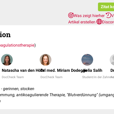
Zitat k
Was zeigt hierher
V
Artikel erstellen
Discor
ion
oagulationstherapie
)
Natascha van den Höfel
Dr. med. Miriam Dodegge
Jielia Salih
D
DocCheck Team
DocCheck Team
Student/in der Zahnme
Ar
 - gerinnen, stocken
mmung, antikoagulierende Therapie, "Blutverdünnung" (umgang
n