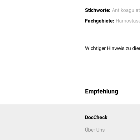
Sekundärprophylaxe
persistierendes
Foram
Stichworte:
Antikoagulat
pulmonale Hypertoni
Fachgebiete:
Hämostase
Die Dosierung und Dauer 
therapeutische Antikoagu
Wichtiger Hinweis zu die
Empfehlung
DocCheck
Über Uns