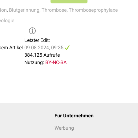
 nach
Schlaganfall
mit
embolischer Genese
(z.B. bei Vorhofflim
en ovale
ion
,
Blutgerinnung
,
Thrombose
,
Thromboseprophylaxe
e
ologie
der Antikoagulation hängt von der zugrundeliegenden Indikation
lation) und individuellen Faktoren (z.B.
Alter
und
Nierenfunktio
Letzter Edit:
sem Artikel
09.08.2024, 09:35
384.125 Aufrufe
Nutzung:
BY-NC-SA
Für Unternehmen
Werbung