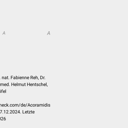
A
A
r. nat. Fabienne Reh, Dr.
 med. Helmut Hentschel,
fel
ccheck.com/de/Acoramidis
7.12.2024. Letzte
026