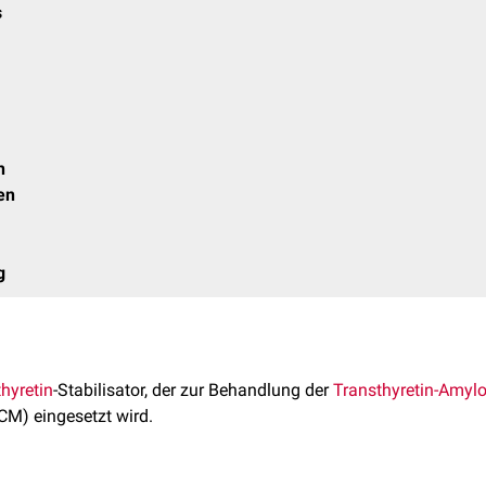
s
n
en
g
hyretin
-Stabilisator, der zur Behandlung der
Transthyretin-Amylo
M) eingesetzt wird.