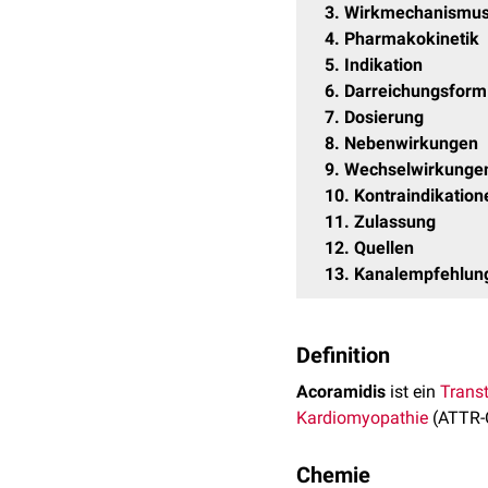
3
Wirkmechanismu
4
Pharmakokinetik
5
Indikation
6
Darreichungsform
7
Dosierung
8
Nebenwirkungen
9
Wechselwirkunge
10
Kontraindikation
11
Zulassung
12
Quellen
13
Kanalempfehlun
Definition
Acoramidis
ist ein
Transt
Kardiomyopathie
(ATTR-C
Chemie