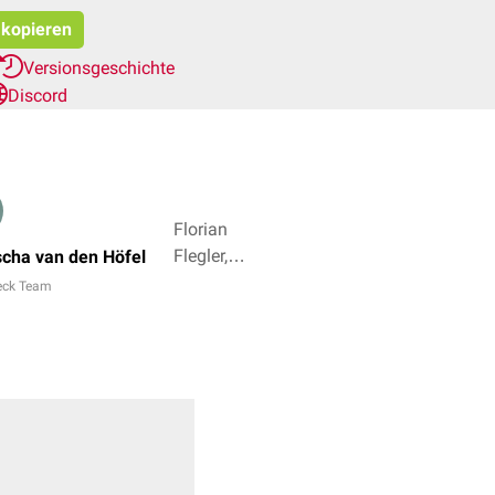
 kopieren
Versionsgeschichte
Discord
Florian
Flegler,
cha van den Höfel
Dr. rer.
eck Team
nat.
Fabienne
Reh + 3