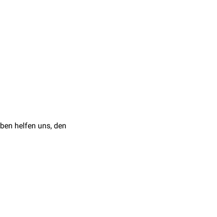
ng in Europa erfolgte im
ohlen.
 gegen
ben helfen uns, den