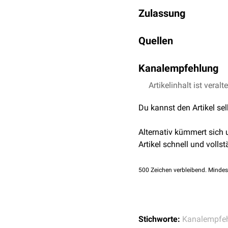
Überempfindlichkeit
g
Zulassung
bei solchen Substrat
Acoramidis wurde im No
Quellen
Februar 2025. Im Dezemb
↑
acoramidis
, pub
Kanalempfehlung
2,0
2,1
2,2
2,3
↑
FDA;
Ful
Artikelinhalt ist veralt
Du kannst den Artikel se
Alternativ kümmert sich
Artikel schnell und vollst
500
Zeichen verbleibend. Mindes
Stichworte:
Kanalempfe