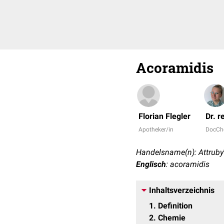
Acoramidis
Florian Flegler
Dr. r
Apotheker/in
DocCh
Handelsname(n): Attruby
Englisch
: acoramidis
Inhaltsverzeichnis
1
Definition
2
Chemie