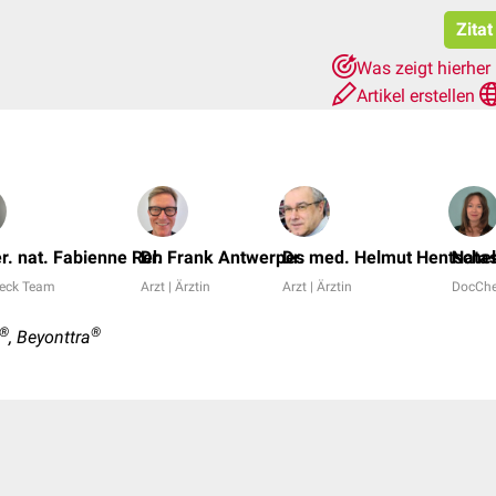
Zitat
Was zeigt hierher
Artikel erstellen
er. nat. Fabienne Reh
Dr. Frank Antwerpes
Dr. med. Helmut Hentschel
Natas
eck Team
Arzt | Ärztin
Arzt | Ärztin
DocCh
®
®
, Beyonttra