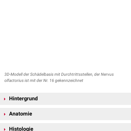
3D-Modell der Schädelbasis mit Durchtrittsstellen, der Nervus
olfactorius ist mit der Nr. 16 gekennzeichnet
Hintergrund
Der Nervus olfactorius ist kein Hirnnerv im engen Sinn, da es sich wie
Anatomie
beim
Nervus opticus
um einen vorgelagerten Hirnteil handelt. Er
entspringt auch nicht im
Hirnstamm
, wie die Hirnnerven III bis XII.
Bei den Fila olfactoria handelt es sich um etwa 20-25 kleine Bündel aus
Histologie
marklosen
Nervenfasern. Sie sind
Axone
der primären
Sinneszellen
des