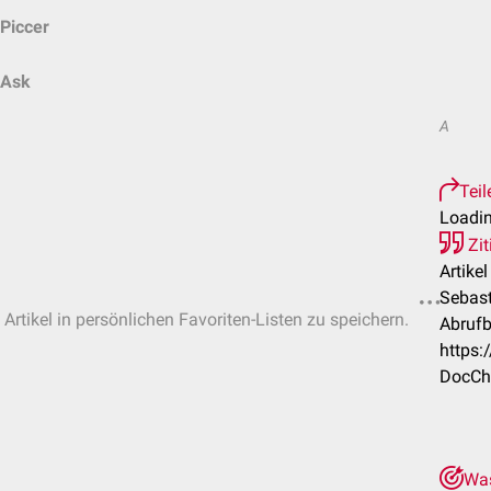
Piccer
Ask
A
Teil
Loadin
Zit
Artike
Sebast
Artikel in persönlichen Favoriten-Listen zu speichern.
Abrufb
https
DocChe
Was