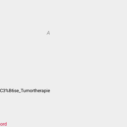
A
t%C3%B6se_Tumortherapie
cord