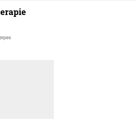
erapie
werpes