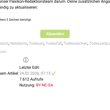
 unser Flexikon-Redaktionsteam darum. Deine zusätzlichen Anga
icht natürlich
, ungeklärt)
ändig zu aktualisieren:
se (z.B.
Infektionsgefahr
,
Herzschrittmacher
,
Vergiftungen
)
fasst unter anderem:
tens 5 Zeichen benötigt.
Arzt oder behandelnde Klinik
n
wie
Totenstarre
,
Totenflecke
,
Fäulnis
, nicht mit dem Leben ver
Absenden
on
sarzt
,
Notdienst
,
Todesart
,
Todesfall
,
Todeszeichen
,
Todeszeitpu
iche
Vorerkrankungen
, etc.)
izin
all
,
Schulunfall
,
Verkehrsunfall
, etc.
 einer
Schwangerschaft
,
Abort
,
Interruptio
oder
Geburt
innerhalb 
Letzter Edit:
ie innerhalb von 24 h nach der Geburt verstorben sind: Anzahl d
sem Artikel
24.02.2026, 07:15
,
Schwangerschaftswoche
7.612 Aufrufe
ie Kindern unter einem Jahr:
Mehrlingsgeburt
, Länge bei Geburt
Nutzung:
BY-NC-SA
bduktion
cht-natürlichen Tod