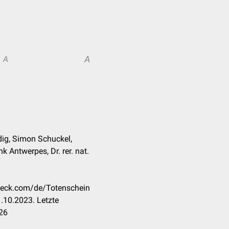
A
A
dig, Simon Schuckel,
k Antwerpes, Dr. rer. nat.
check.com/de/Totenschein
.10.2023. Letzte
26