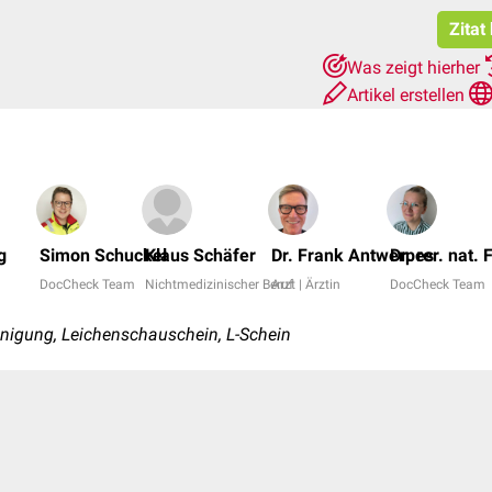
Zitat
Was zeigt hierher
Artikel erstellen
g
Simon Schuckel
Klaus Schäfer
Dr. Frank Antwerpes
Dr. rer. nat.
DocCheck Team
Nichtmedizinischer Beruf
Arzt | Ärztin
DocCheck Team
igung, Leichenschauschein, L-Schein