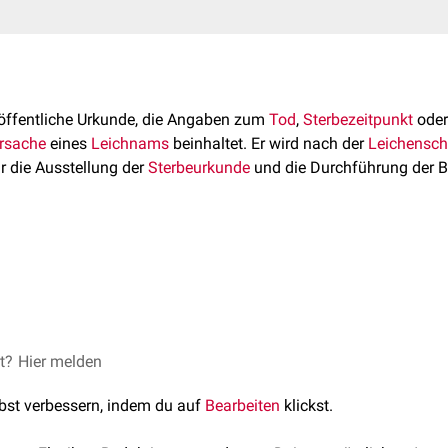
 öffentliche Urkunde, die Angaben zum
Tod
,
Sterbezeitpunkt
ode
rsache
eines
Leichnams
beinhaltet. Er wird nach der
Leichensc
r die Ausstellung der
Sterbeurkunde
und die Durchführung der B
aus einem nicht vertraulichen und einem vertraulichen Teil mit 
nen zum Verbleib bei verschiedenen Stellen wie der
Gesundheit
enscheins variieren in Deutschland je nach Bundesland, da sie d
il beinhaltet Angaben zu:
attungsgesetze geregelt werden.
hlecht
et?
Niedersachsen
Hier melden
enen
Totenschein - wer stellt ihn aus und was steht drin?; abgerufen
lbst verbessern, indem du auf
Bearbeiten
klickst.
rt/Auffindeort
identifiziert hat