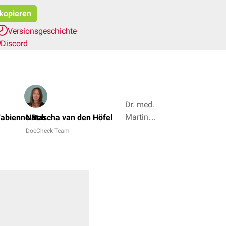
 kopieren
Versionsgeschichte
Discord
Dr. med.
Martin P.
 Fabienne Reh
Natascha van den Höfel
Wedig,
DocCheck Team
Simon
Schuckel
+ 4