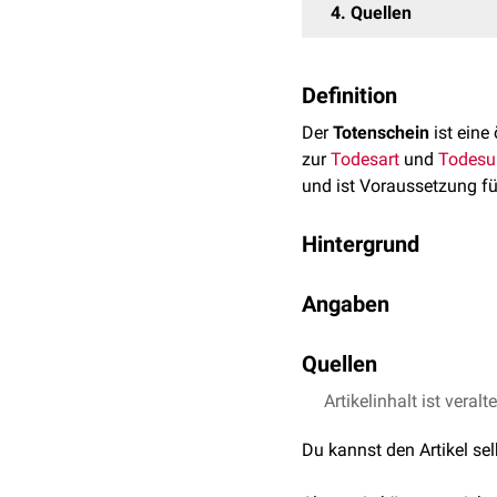
4
Quellen
Definition
Der
Totenschein
ist eine
zur
Todesart
und
Todesu
und ist Voraussetzung fü
Hintergrund
Der Totenschein besteht 
Angaben
Durchschlägen. Diese die
Form und Inhalte des Tot
Der nicht vertrauliche Te
landesspezifischen Best
Quellen
Personalien und
Gesc
Artikelinhalt ist veralt
Todesbescheinigung 
Adresse des Verstorb
November.de
; Der 
Geburtstag und -ort
Du kannst den Artikel se
Todeszeitpunkt und -o
Person, die den Toten 