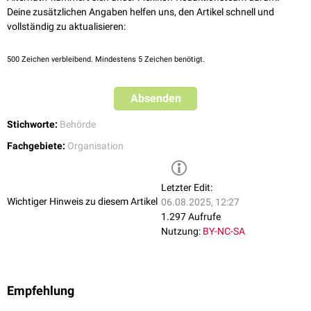
Landesgesundheitsämter
Deine zusätzlichen Angaben helfen uns, den Artikel schnell und
vollständig zu aktualisieren:
Bundesbehörden
Bundesministerium für Gesundheit
(BMG)
500
Zeichen verbleibend. Mindestens 5 Zeichen benötigt.
Bundesinstitut für Arzneimittel und Medizinprodukte
(BfArM)
Bundeszentrale für gesundheitliche Aufklärung
(BZgA)
Paul-Ehrlich-Institut
(PEI)
Absenden
Robert Koch-Institut
(RKI)
Stichworte:
Behörde
Deutsches Institut für Medizinische Dokumentation und Information
(DIMDI)
Fachgebiete:
Organisation
Letzter Edit:
Wichtiger Hinweis zu diesem Artikel
06.08.2025, 12:27
1.297 Aufrufe
Nutzung:
BY-NC-SA
Empfehlung