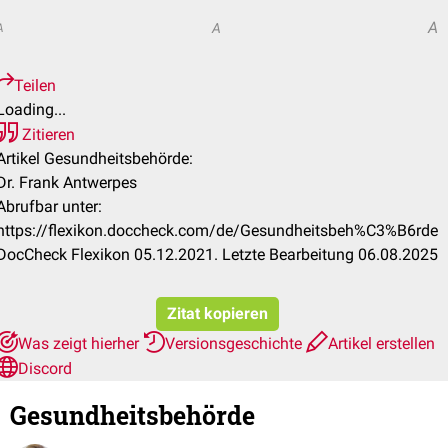
A
A
A
Teilen
Loading...
Zitieren
Artikel Gesundheitsbehörde:
Dr. Frank Antwerpes
Abrufbar unter:
https://flexikon.doccheck.com/de/Gesundheitsbeh%C3%B6rde
DocCheck Flexikon 05.12.2021. Letzte Bearbeitung 06.08.2025
Zitat kopieren
Was zeigt hierher
Versionsgeschichte
Artikel erstellen
Discord
Gesundheitsbehörde