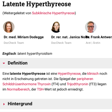
Latente Hyperthyreose
(Weitergeleitet von
Subklinische Hyperthyreose
)
Dr. med. Miriam Dodegge
Dr. rer. nat. Janica Nolte
Dr. Frank Antwe
DocCheck Team
DocCheck Team
Arzt | Ärztin
Englisch
: latent hyperthyroidism
Definition
Eine
latente Hyperthyreose
ist eine
Hyperthyreose
, die
klinisch
noch
nicht in Erscheinung getreten ist. Die Spiegel der
peripheren
Schilddrüsenhormone
Thyroxin
(fT4) und
Trijodthyronin
(fT3) liegen
im
Normalbereich
, der
TSH
-Wert ist jedoch erniedrigt.
Hintergrund
Die latente Hyperthyreose ist oft nur vorübergehend. Sie kann aber auch