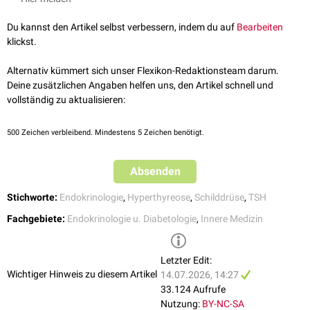
bei
postmenopausalen
Frauen
, Thyroid, 2021
Ross et al.,
2016 American Thyroid Association Guidelines for
Therapieoptionen sind (abhängig von Ursache und Patientengruppe):
Du kannst den Artikel selbst verbessern, indem du auf
Bearbeiten
Diagnosis and Management of Hyperthyroidism and Other Causes of
klickst.
Radiojodtherapie
Thyrotoxicosis
, Thyroid, 2016
Thyreostatika
(z.B.
Methimazol
)
Alternativ kümmert sich unser Flexikon-Redaktionsteam darum.
operative
Entfernung der Schilddrüse
(ganz oder teilweise)
Deine zusätzlichen Angaben helfen uns, den Artikel schnell und
Anpassung einer zu hoch dosierten Schilddrüsenhormonsubstitution
vollständig zu aktualisieren:
500
Zeichen verbleibend. Mindestens 5 Zeichen benötigt.
Absenden
Stichworte:
Endokrinologie
,
Hyperthyreose
,
Schilddrüse
,
TSH
Fachgebiete:
Endokrinologie u. Diabetologie
,
Innere Medizin
Letzter Edit:
Wichtiger Hinweis zu diesem Artikel
14.07.2026, 14:27
33.124 Aufrufe
Nutzung:
BY-NC-SA