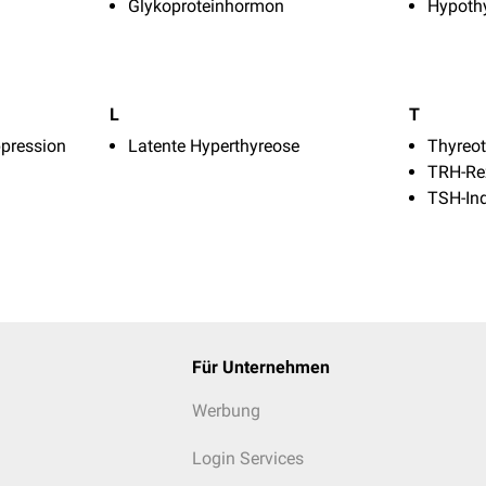
Glykoproteinhormon
Hypoth
L
T
pression
Latente Hyperthyreose
Thyreo­
TRH-Re
TSH-In
Für Unternehmen
Werbung
Login Services