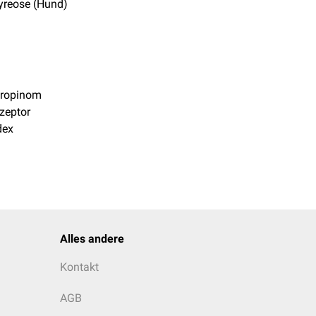
yreose (Hund)
tropinom
zeptor
dex
Alles andere
Kontakt
AGB