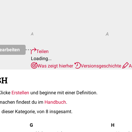
A
A
earbeiten
Teilen
Loading...
Was zeigt hierher
Versionsgeschichte
A
SH
Klicke
Erstellen
und beginne mit einer Definition.
machen findest du im
Handbuch
.
 dieser Kategorie, von 8 insgesamt.
G
H