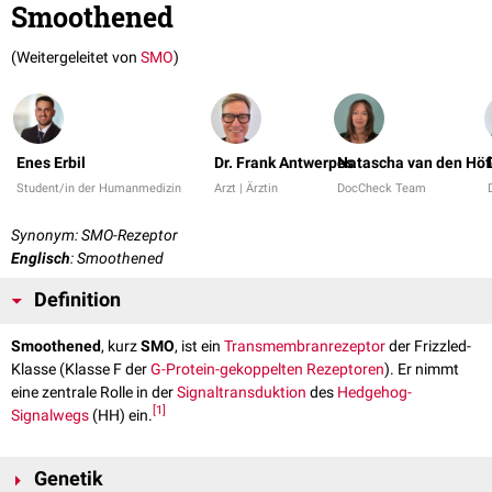
Smoothened
(Weitergeleitet von
SMO
)
Enes Erbil
Dr. Frank Antwerpes
Natascha van den Höf
Student/in der Humanmedizin
Arzt | Ärztin
DocCheck Team
Synonym: SMO-Rezeptor
Englisch
: Smoothened
Definition
Smoothened
, kurz
SMO
, ist ein
Transmembranrezeptor
der Frizzled-
Klasse (Klasse F der
G-Protein-gekoppelten Rezeptoren
). Er nimmt
eine zentrale Rolle in der
Signaltransduktion
des
Hedgehog-
[
1
]
Signalwegs
(HH) ein.
Genetik