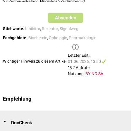
500
Zeichen verbleibend. Mindestens 5 Zeichen benötigt.
Vismodegib
Sonidegib
Absenden
Glasdegib
Stichworte:
Inhibitor
,
Rezeptor
,
Signalweg
Resistenz
Fachgebiete:
Biochemie
,
Onkologie
,
Pharmakologie
Unter Therapie mit SMO-Inhibitoren können
Resistenzen
entstehen, am
häufigsten durch erworbene
Mutationen
im SMO-Gen selbst, aber auch
durch Aktivierung des Signalwegs unterhalb von SMO (z.B. durch GLI-
Letzter Edit:
Amplifikation). Beim Basalzellkarzinom sind SMO-Mutationen der
Wichtiger Hinweis zu diesem Artikel
01.06.2026, 13:50
[
3
]
häufigste Resistenzmechanismus unter Vismodegib-Therapie.
192 Aufrufe
Nutzung:
BY-NC-SA
Empfehlung
DocCheck