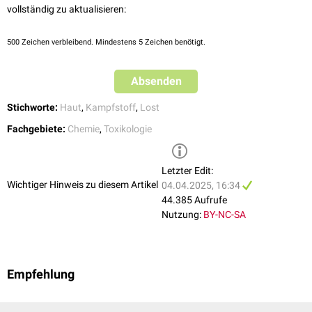
geschädigt. Gelangen die Dämpfe ins
Auge
, kommt es häufig zu einem
vollständig zu aktualisieren:
Lidödem
.
500
Zeichen verbleibend. Mindestens 5 Zeichen benötigt.
Absenden
Stichworte:
Haut
,
Kampfstoff
,
Lost
Fachgebiete:
Chemie
,
Toxikologie
Letzter Edit:
Wichtiger Hinweis zu diesem Artikel
04.04.2025, 16:34
44.385 Aufrufe
Nutzung:
BY-NC-SA
Empfehlung