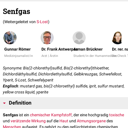
Senfgas
(Weitergeleitet von
S-Lost
)
Gunnar Römer
Dr. Frank Antwerpes
Arman Brückner
Dr. rer. 
Medizinjournalist/in
Arzt | Ärztin
Student/in der Humanmedizin
DocCheck
Synonyme: Bis(2-chlorethyl)sulfid, Bis(2-chlorethyl)thioether,
Dichlordiäthylsulfid, Dichlordiethylsulfid, Gelbkreuzgas, Schwefellost,
Yperit, S-Lost, Schwefelyperit
Englisch
: mustard gas, bis(2-chloroethyl) sulfide, iprit, sulfur mustard,
yellow cross liquid, yperite
Definition
Senfgas
ist ein
chemischer
Kampfstoff
, der eine hochgradig
toxische
und
verätzende
Wirkung
auf die
Haut
und
Atmungsorgane
des
Menschen
aufweist. Es gehört zu den gefürchtetsten chemischen